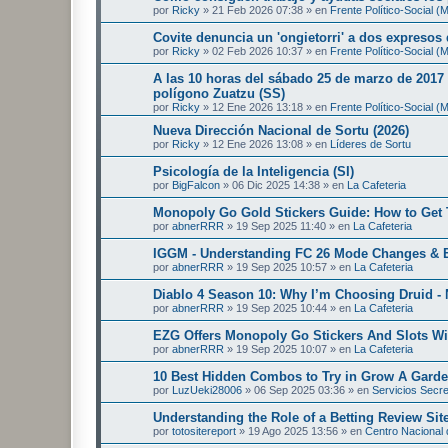
por
Ricky
»
21 Feb 2026 07:38
» en
Frente Político-Social 
Covite denuncia un 'ongietorri' a dos expresos
por
Ricky
»
02 Feb 2026 10:37
» en
Frente Político-Social 
A las 10 horas del sábado 25 de marzo de 2017 
polígono Zuatzu (SS)
por
Ricky
»
12 Ene 2026 13:18
» en
Frente Político-Social 
Nueva Dirección Nacional de Sortu (2026)
por
Ricky
»
12 Ene 2026 13:08
» en
Líderes de Sortu
Psicología de la Inteligencia (SI)
por
BigFalcon
»
06 Dic 2025 14:38
» en
La Cafeteria
Monopoly Go Gold Stickers Guide: How to Get 
por
abnerRRR
»
19 Sep 2025 11:40
» en
La Cafeteria
IGGM - Understanding FC 26 Mode Changes & E
por
abnerRRR
»
19 Sep 2025 10:57
» en
La Cafeteria
Diablo 4 Season 10: Why I’m Choosing Druid - 
por
abnerRRR
»
19 Sep 2025 10:44
» en
La Cafeteria
EZG Offers Monopoly Go Stickers And Slots Wi
por
abnerRRR
»
19 Sep 2025 10:07
» en
La Cafeteria
10 Best Hidden Combos to Try in Grow A Gard
por
LuzUeki28006
»
06 Sep 2025 03:36
» en
Servicios Secr
Understanding the Role of a Betting Review Sit
por
totositereport
»
19 Ago 2025 13:56
» en
Centro Nacional d