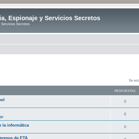
ia, Espionaje y Servicios Secretos
y Servicios Secretos
Se enc
RESPUESTAS
bol
R
0
e
R
0
aje
s
e
 la informática
p
R
0
s
u
e
 presos de ETA
p