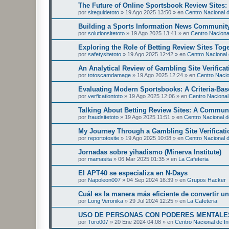
The Future of Online Sportsbook Review Sites
por
siteguidetoto
»
19 Ago 2025 13:50
» en
Centro Nacional d
Building a Sports Information News Communit
por
solutionsitetoto
»
19 Ago 2025 13:41
» en
Centro Nacional
Exploring the Role of Betting Review Sites Tog
por
safetysitetoto
»
19 Ago 2025 12:42
» en
Centro Nacional 
An Analytical Review of Gambling Site Verificat
por
totoscamdamage
»
19 Ago 2025 12:24
» en
Centro Nacion
Evaluating Modern Sportsbooks: A Criteria-Ba
por
verficationtoto
»
19 Ago 2025 12:06
» en
Centro Nacional 
Talking About Betting Review Sites: A Commun
por
fraudsitetoto
»
19 Ago 2025 11:51
» en
Centro Nacional de
My Journey Through a Gambling Site Verificati
por
reportotosite
»
19 Ago 2025 10:08
» en
Centro Nacional d
Jornadas sobre yihadismo (Minerva Institute)
por
mamasita
»
06 Mar 2025 01:35
» en
La Cafeteria
El APT40 se especializa en N-Days
por
Napoleon007
»
04 Sep 2024 16:39
» en
Grupos Hacker
Cuál es la manera más eficiente de convertir 
por
Long Veronika
»
29 Jul 2024 12:25
» en
La Cafeteria
USO DE PERSONAS CON PODERES MENTALES
por
Toro007
»
20 Ene 2024 04:08
» en
Centro Nacional de In