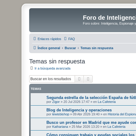
Foro de Inteligenc
Foro sobre: Inteligencia, Espionaje 
Enlaces rápidos
FAQ
Índice general
Buscar
Temas sin respuesta
Temas sin respuesta
Ir a búsqueda avanzada
Buscar
Búsqueda avanzada
TEMAS
Segunda estrella de la selección España de fút
por
Zigor
»
20 Jul 2026 17:47
» en
La Cafeteria
Blog de Inteligencia y operaciones
por
lewisbishop
»
09 Abr 2026 19:40
» en
Historia del Espion
Busco un profesor en Madrid que me ayude con
por
Kathariana
»
25 Mar 2026 13:20
» en
La Cafeteria
Cómo consiguen trabajo y ayudas sociales los