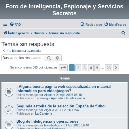
Foro de Inteligencia, Espionaje y Servicios
Secretos
FAQ
Registrarse
Identificarse
B
Índice general
Buscar
Temas sin respuesta
u
Temas sin respuesta
s
Ir a búsqueda avanzada
c
Buscar
Búsqueda avanzada
a
Página
1
de
23
1
2
3
4
5
23
Sigui
Se encontraron 565 coincidencias
r
…
Temas
¿Alguna buena página web especializada en material
informático para videojuegos?
Último mensaje por
Alesia
«
04 Ago 2026 05:48
Publicado en
Tecnología Aplicada a la Inteligencia
Segunda estrella de la selección España de fútbol
Último mensaje por
Zigor
«
20 Jul 2026 17:47
Publicado en
La Cafeteria
Blog de Inteligencia y operaciones
Último mensaje por
lewisbishop
«
09 Abr 2026 19:40
Publicado en
Historia del Espionaje