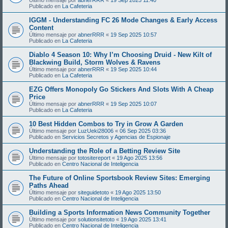
Publicado en
La Cafeteria
IGGM - Understanding FC 26 Mode Changes & Early Access
Content
Último mensaje por
abnerRRR
«
19 Sep 2025 10:57
Publicado en
La Cafeteria
Diablo 4 Season 10: Why I’m Choosing Druid - New Kilt of
Blackwing Build, Storm Wolves & Ravens
Último mensaje por
abnerRRR
«
19 Sep 2025 10:44
Publicado en
La Cafeteria
EZG Offers Monopoly Go Stickers And Slots With A Cheap
Price
Último mensaje por
abnerRRR
«
19 Sep 2025 10:07
Publicado en
La Cafeteria
10 Best Hidden Combos to Try in Grow A Garden
Último mensaje por
LuzUeki28006
«
06 Sep 2025 03:36
Publicado en
Servicios Secretos y Agencias de Espionaje
Understanding the Role of a Betting Review Site
Último mensaje por
totositereport
«
19 Ago 2025 13:56
Publicado en
Centro Nacional de Inteligencia
The Future of Online Sportsbook Review Sites: Emerging
Paths Ahead
Último mensaje por
siteguidetoto
«
19 Ago 2025 13:50
Publicado en
Centro Nacional de Inteligencia
Building a Sports Information News Community Together
Último mensaje por
solutionsitetoto
«
19 Ago 2025 13:41
Publicado en
Centro Nacional de Inteligencia