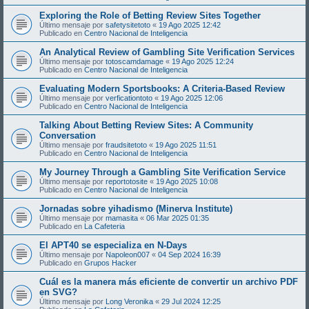
Exploring the Role of Betting Review Sites Together
Último mensaje por
safetysitetoto
«
19 Ago 2025 12:42
Publicado en
Centro Nacional de Inteligencia
An Analytical Review of Gambling Site Verification Services
Último mensaje por
totoscamdamage
«
19 Ago 2025 12:24
Publicado en
Centro Nacional de Inteligencia
Evaluating Modern Sportsbooks: A Criteria-Based Review
Último mensaje por
verficationtoto
«
19 Ago 2025 12:06
Publicado en
Centro Nacional de Inteligencia
Talking About Betting Review Sites: A Community
Conversation
Último mensaje por
fraudsitetoto
«
19 Ago 2025 11:51
Publicado en
Centro Nacional de Inteligencia
My Journey Through a Gambling Site Verification Service
Último mensaje por
reportotosite
«
19 Ago 2025 10:08
Publicado en
Centro Nacional de Inteligencia
Jornadas sobre yihadismo (Minerva Institute)
Último mensaje por
mamasita
«
06 Mar 2025 01:35
Publicado en
La Cafeteria
El APT40 se especializa en N-Days
Último mensaje por
Napoleon007
«
04 Sep 2024 16:39
Publicado en
Grupos Hacker
Cuál es la manera más eficiente de convertir un archivo PDF
en SVG?
Último mensaje por
Long Veronika
«
29 Jul 2024 12:25