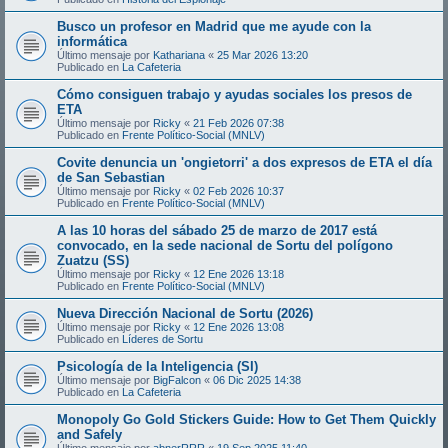
Busco un profesor en Madrid que me ayude con la
informática
Último mensaje por
Kathariana
«
25 Mar 2026 13:20
Publicado en
La Cafeteria
Cómo consiguen trabajo y ayudas sociales los presos de
ETA
Último mensaje por
Ricky
«
21 Feb 2026 07:38
Publicado en
Frente Político-Social (MNLV)
Covite denuncia un 'ongietorri' a dos expresos de ETA el día
de San Sebastian
Último mensaje por
Ricky
«
02 Feb 2026 10:37
Publicado en
Frente Político-Social (MNLV)
A las 10 horas del sábado 25 de marzo de 2017 está
convocado, en la sede nacional de Sortu del polígono
Zuatzu (SS)
Último mensaje por
Ricky
«
12 Ene 2026 13:18
Publicado en
Frente Político-Social (MNLV)
Nueva Dirección Nacional de Sortu (2026)
Último mensaje por
Ricky
«
12 Ene 2026 13:08
Publicado en
Líderes de Sortu
Psicología de la Inteligencia (SI)
Último mensaje por
BigFalcon
«
06 Dic 2025 14:38
Publicado en
La Cafeteria
Monopoly Go Gold Stickers Guide: How to Get Them Quickly
and Safely
Último mensaje por
abnerRRR
«
19 Sep 2025 11:40