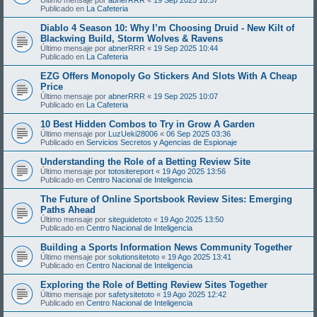
Publicado en
La Cafeteria
Diablo 4 Season 10: Why I’m Choosing Druid - New Kilt of
Blackwing Build, Storm Wolves & Ravens
Último mensaje por
abnerRRR
«
19 Sep 2025 10:44
Publicado en
La Cafeteria
EZG Offers Monopoly Go Stickers And Slots With A Cheap
Price
Último mensaje por
abnerRRR
«
19 Sep 2025 10:07
Publicado en
La Cafeteria
10 Best Hidden Combos to Try in Grow A Garden
Último mensaje por
LuzUeki28006
«
06 Sep 2025 03:36
Publicado en
Servicios Secretos y Agencias de Espionaje
Understanding the Role of a Betting Review Site
Último mensaje por
totositereport
«
19 Ago 2025 13:56
Publicado en
Centro Nacional de Inteligencia
The Future of Online Sportsbook Review Sites: Emerging
Paths Ahead
Último mensaje por
siteguidetoto
«
19 Ago 2025 13:50
Publicado en
Centro Nacional de Inteligencia
Building a Sports Information News Community Together
Último mensaje por
solutionsitetoto
«
19 Ago 2025 13:41
Publicado en
Centro Nacional de Inteligencia
Exploring the Role of Betting Review Sites Together
Último mensaje por
safetysitetoto
«
19 Ago 2025 12:42
Publicado en
Centro Nacional de Inteligencia