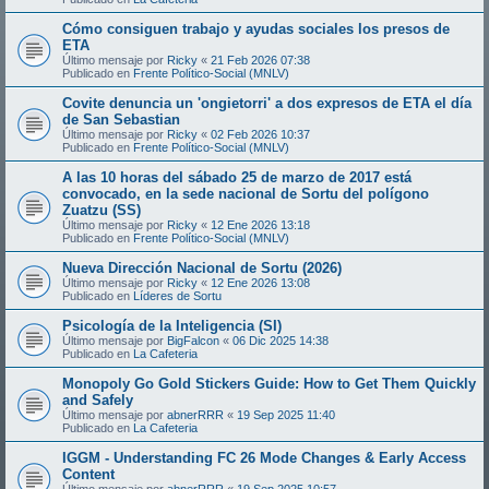
Cómo consiguen trabajo y ayudas sociales los presos de
ETA
Último mensaje por
Ricky
«
21 Feb 2026 07:38
Publicado en
Frente Político-Social (MNLV)
Covite denuncia un 'ongietorri' a dos expresos de ETA el día
de San Sebastian
Último mensaje por
Ricky
«
02 Feb 2026 10:37
Publicado en
Frente Político-Social (MNLV)
A las 10 horas del sábado 25 de marzo de 2017 está
convocado, en la sede nacional de Sortu del polígono
Zuatzu (SS)
Último mensaje por
Ricky
«
12 Ene 2026 13:18
Publicado en
Frente Político-Social (MNLV)
Nueva Dirección Nacional de Sortu (2026)
Último mensaje por
Ricky
«
12 Ene 2026 13:08
Publicado en
Líderes de Sortu
Psicología de la Inteligencia (SI)
Último mensaje por
BigFalcon
«
06 Dic 2025 14:38
Publicado en
La Cafeteria
Monopoly Go Gold Stickers Guide: How to Get Them Quickly
and Safely
Último mensaje por
abnerRRR
«
19 Sep 2025 11:40
Publicado en
La Cafeteria
IGGM - Understanding FC 26 Mode Changes & Early Access
Content
Último mensaje por
abnerRRR
«
19 Sep 2025 10:57