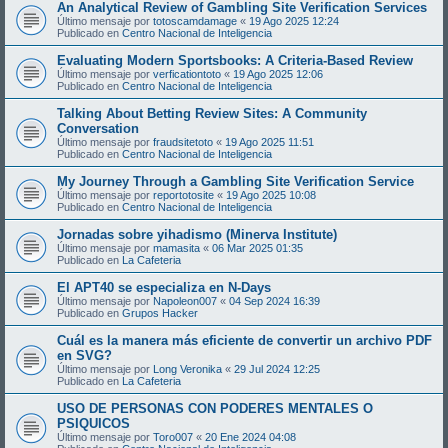
An Analytical Review of Gambling Site Verification Services
Último mensaje por
totoscamdamage
«
19 Ago 2025 12:24
Publicado en
Centro Nacional de Inteligencia
Evaluating Modern Sportsbooks: A Criteria-Based Review
Último mensaje por
verficationtoto
«
19 Ago 2025 12:06
Publicado en
Centro Nacional de Inteligencia
Talking About Betting Review Sites: A Community
Conversation
Último mensaje por
fraudsitetoto
«
19 Ago 2025 11:51
Publicado en
Centro Nacional de Inteligencia
My Journey Through a Gambling Site Verification Service
Último mensaje por
reportotosite
«
19 Ago 2025 10:08
Publicado en
Centro Nacional de Inteligencia
Jornadas sobre yihadismo (Minerva Institute)
Último mensaje por
mamasita
«
06 Mar 2025 01:35
Publicado en
La Cafeteria
El APT40 se especializa en N-Days
Último mensaje por
Napoleon007
«
04 Sep 2024 16:39
Publicado en
Grupos Hacker
Cuál es la manera más eficiente de convertir un archivo PDF
en SVG?
Último mensaje por
Long Veronika
«
29 Jul 2024 12:25
Publicado en
La Cafeteria
USO DE PERSONAS CON PODERES MENTALES O
PSIQUICOS
Último mensaje por
Toro007
«
20 Ene 2024 04:08