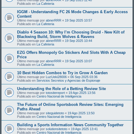
Publicado en
La Cafeteria
IGGM - Understanding FC 26 Mode Changes & Early Access
Content
Último mensaje por
abnerRRR
«
19 Sep 2025 10:57
Publicado en
La Cafeteria
Diablo 4 Season 10: Why I’m Choosing Druid - New Kilt of
Blackwing Build, Storm Wolves & Ravens
Último mensaje por
abnerRRR
«
19 Sep 2025 10:44
Publicado en
La Cafeteria
EZG Offers Monopoly Go Stickers And Slots With A Cheap
Price
Último mensaje por
abnerRRR
«
19 Sep 2025 10:07
Publicado en
La Cafeteria
10 Best Hidden Combos to Try in Grow A Garden
Último mensaje por
LuzUeki28006
«
06 Sep 2025 03:36
Publicado en
Servicios Secretos y Agencias de Espionaje
Understanding the Role of a Betting Review Site
Último mensaje por
totositereport
«
19 Ago 2025 13:56
Publicado en
Centro Nacional de Inteligencia
The Future of Online Sportsbook Review Sites: Emerging
Paths Ahead
Último mensaje por
siteguidetoto
«
19 Ago 2025 13:50
Publicado en
Centro Nacional de Inteligencia
Building a Sports Information News Community Together
Último mensaje por
solutionsitetoto
«
19 Ago 2025 13:41
Publicado en
Centro Nacional de Inteligencia