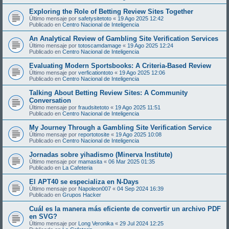
Exploring the Role of Betting Review Sites Together
Último mensaje por
safetysitetoto
«
19 Ago 2025 12:42
Publicado en
Centro Nacional de Inteligencia
An Analytical Review of Gambling Site Verification Services
Último mensaje por
totoscamdamage
«
19 Ago 2025 12:24
Publicado en
Centro Nacional de Inteligencia
Evaluating Modern Sportsbooks: A Criteria-Based Review
Último mensaje por
verficationtoto
«
19 Ago 2025 12:06
Publicado en
Centro Nacional de Inteligencia
Talking About Betting Review Sites: A Community
Conversation
Último mensaje por
fraudsitetoto
«
19 Ago 2025 11:51
Publicado en
Centro Nacional de Inteligencia
My Journey Through a Gambling Site Verification Service
Último mensaje por
reportotosite
«
19 Ago 2025 10:08
Publicado en
Centro Nacional de Inteligencia
Jornadas sobre yihadismo (Minerva Institute)
Último mensaje por
mamasita
«
06 Mar 2025 01:35
Publicado en
La Cafeteria
El APT40 se especializa en N-Days
Último mensaje por
Napoleon007
«
04 Sep 2024 16:39
Publicado en
Grupos Hacker
Cuál es la manera más eficiente de convertir un archivo PDF
en SVG?
Último mensaje por
Long Veronika
«
29 Jul 2024 12:25