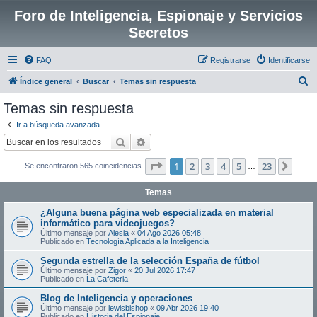
Foro de Inteligencia, Espionaje y Servicios
Secretos
FAQ
Registrarse
Identificarse
B
Índice general
Buscar
Temas sin respuesta
u
Temas sin respuesta
s
Ir a búsqueda avanzada
c
Buscar
Búsqueda avanzada
a
Página
1
de
23
1
2
3
4
5
23
Sigui
Se encontraron 565 coincidencias
r
…
Temas
¿Alguna buena página web especializada en material
informático para videojuegos?
Último mensaje por
Alesia
«
04 Ago 2026 05:48
Publicado en
Tecnología Aplicada a la Inteligencia
Segunda estrella de la selección España de fútbol
Último mensaje por
Zigor
«
20 Jul 2026 17:47
Publicado en
La Cafeteria
Blog de Inteligencia y operaciones
Último mensaje por
lewisbishop
«
09 Abr 2026 19:40
Publicado en
Historia del Espionaje