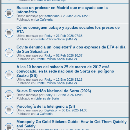
Busco un profesor en Madrid que me ayude con la
informática
Último mensaje por
Kathariana
«
25 Mar 2026 13:20
Publicado en
La Cafeteria
Cómo consiguen trabajo y ayudas sociales los presos de
ETA
Último mensaje por
Ricky
«
21 Feb 2026 07:38
Publicado en
Frente Político-Social (MNLV)
Covite denuncia un 'ongietorri' a dos expresos de ETA el día
de San Sebastian
Último mensaje por
Ricky
«
02 Feb 2026 10:37
Publicado en
Frente Político-Social (MNLV)
A las 10 horas del sábado 25 de marzo de 2017 está
convocado, en la sede nacional de Sortu del polígono
Zuatzu (SS)
Último mensaje por
Ricky
«
12 Ene 2026 13:18
Publicado en
Frente Político-Social (MNLV)
Nueva Dirección Nacional de Sortu (2026)
Último mensaje por
Ricky
«
12 Ene 2026 13:08
Publicado en
Líderes de Sortu
Psicología de la Inteligencia (SI)
Último mensaje por
BigFalcon
«
06 Dic 2025 14:38
Publicado en
La Cafeteria
Monopoly Go Gold Stickers Guide: How to Get Them Quickly
and Safely
Último mensaje por
abnerRRR
«
19 Sep 2025 11:40