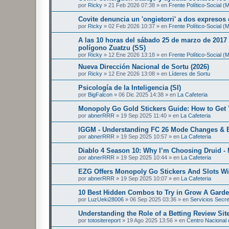
por
Ricky
»
21 Feb 2026 07:38
» en
Frente Político-Social 
Covite denuncia un 'ongietorri' a dos expresos
por
Ricky
»
02 Feb 2026 10:37
» en
Frente Político-Social 
A las 10 horas del sábado 25 de marzo de 2017 
polígono Zuatzu (SS)
por
Ricky
»
12 Ene 2026 13:18
» en
Frente Político-Social 
Nueva Dirección Nacional de Sortu (2026)
por
Ricky
»
12 Ene 2026 13:08
» en
Líderes de Sortu
Psicología de la Inteligencia (SI)
por
BigFalcon
»
06 Dic 2025 14:38
» en
La Cafeteria
Monopoly Go Gold Stickers Guide: How to Get 
por
abnerRRR
»
19 Sep 2025 11:40
» en
La Cafeteria
IGGM - Understanding FC 26 Mode Changes & E
por
abnerRRR
»
19 Sep 2025 10:57
» en
La Cafeteria
Diablo 4 Season 10: Why I’m Choosing Druid - 
por
abnerRRR
»
19 Sep 2025 10:44
» en
La Cafeteria
EZG Offers Monopoly Go Stickers And Slots Wi
por
abnerRRR
»
19 Sep 2025 10:07
» en
La Cafeteria
10 Best Hidden Combos to Try in Grow A Gard
por
LuzUeki28006
»
06 Sep 2025 03:36
» en
Servicios Secr
Understanding the Role of a Betting Review Sit
por
totositereport
»
19 Ago 2025 13:56
» en
Centro Nacional d