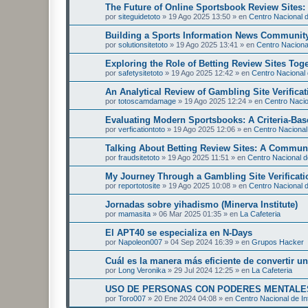
The Future of Online Sportsbook Review Sites
por
siteguidetoto
»
19 Ago 2025 13:50
» en
Centro Nacional d
Building a Sports Information News Communit
por
solutionsitetoto
»
19 Ago 2025 13:41
» en
Centro Nacional
Exploring the Role of Betting Review Sites Tog
por
safetysitetoto
»
19 Ago 2025 12:42
» en
Centro Nacional 
An Analytical Review of Gambling Site Verificat
por
totoscamdamage
»
19 Ago 2025 12:24
» en
Centro Nacion
Evaluating Modern Sportsbooks: A Criteria-Ba
por
verficationtoto
»
19 Ago 2025 12:06
» en
Centro Nacional 
Talking About Betting Review Sites: A Commun
por
fraudsitetoto
»
19 Ago 2025 11:51
» en
Centro Nacional de
My Journey Through a Gambling Site Verificati
por
reportotosite
»
19 Ago 2025 10:08
» en
Centro Nacional d
Jornadas sobre yihadismo (Minerva Institute)
por
mamasita
»
06 Mar 2025 01:35
» en
La Cafeteria
El APT40 se especializa en N-Days
por
Napoleon007
»
04 Sep 2024 16:39
» en
Grupos Hacker
Cuál es la manera más eficiente de convertir 
por
Long Veronika
»
29 Jul 2024 12:25
» en
La Cafeteria
USO DE PERSONAS CON PODERES MENTALES
por
Toro007
»
20 Ene 2024 04:08
» en
Centro Nacional de In