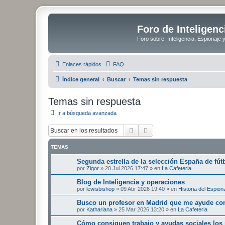
Foro de Inteligenc
Foro sobre: Inteligencia, Espionaje 
Enlaces rápidos
FAQ
Índice general
Buscar
Temas sin respuesta
Temas sin respuesta
Ir a búsqueda avanzada
Buscar
Búsqueda avanzada
TEMAS
Segunda estrella de la selección España de fút
por
Zigor
»
20 Jul 2026 17:47
» en
La Cafeteria
Blog de Inteligencia y operaciones
por
lewisbishop
»
09 Abr 2026 19:40
» en
Historia del Espion
Busco un profesor en Madrid que me ayude con
por
Kathariana
»
25 Mar 2026 13:20
» en
La Cafeteria
Cómo consiguen trabajo y ayudas sociales los