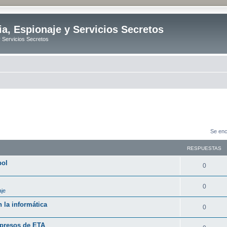
ia, Espionaje y Servicios Secretos
y Servicios Secretos
Se enc
RESPUESTAS
bol
R
0
e
R
0
aje
s
e
 la informática
p
R
0
s
u
e
 presos de ETA
p