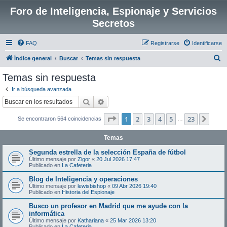
Foro de Inteligencia, Espionaje y Servicios
Secretos
FAQ
Registrarse
Identificarse
B
Índice general
Buscar
Temas sin respuesta
u
Temas sin respuesta
s
Ir a búsqueda avanzada
c
Buscar
Búsqueda avanzada
a
Página
1
de
23
1
2
3
4
5
23
Sigui
Se encontraron 564 coincidencias
r
…
Temas
Segunda estrella de la selección España de fútbol
Último mensaje por
Zigor
«
20 Jul 2026 17:47
Publicado en
La Cafeteria
Blog de Inteligencia y operaciones
Último mensaje por
lewisbishop
«
09 Abr 2026 19:40
Publicado en
Historia del Espionaje
Busco un profesor en Madrid que me ayude con la
informática
Último mensaje por
Kathariana
«
25 Mar 2026 13:20
Publicado en
La Cafeteria