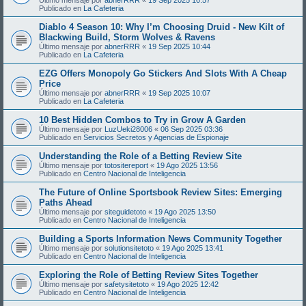
Publicado en
La Cafeteria
Diablo 4 Season 10: Why I’m Choosing Druid - New Kilt of
Blackwing Build, Storm Wolves & Ravens
Último mensaje por
abnerRRR
«
19 Sep 2025 10:44
Publicado en
La Cafeteria
EZG Offers Monopoly Go Stickers And Slots With A Cheap
Price
Último mensaje por
abnerRRR
«
19 Sep 2025 10:07
Publicado en
La Cafeteria
10 Best Hidden Combos to Try in Grow A Garden
Último mensaje por
LuzUeki28006
«
06 Sep 2025 03:36
Publicado en
Servicios Secretos y Agencias de Espionaje
Understanding the Role of a Betting Review Site
Último mensaje por
totositereport
«
19 Ago 2025 13:56
Publicado en
Centro Nacional de Inteligencia
The Future of Online Sportsbook Review Sites: Emerging
Paths Ahead
Último mensaje por
siteguidetoto
«
19 Ago 2025 13:50
Publicado en
Centro Nacional de Inteligencia
Building a Sports Information News Community Together
Último mensaje por
solutionsitetoto
«
19 Ago 2025 13:41
Publicado en
Centro Nacional de Inteligencia
Exploring the Role of Betting Review Sites Together
Último mensaje por
safetysitetoto
«
19 Ago 2025 12:42
Publicado en
Centro Nacional de Inteligencia