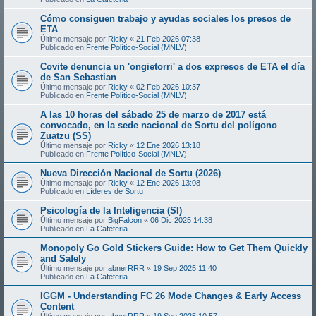
Cómo consiguen trabajo y ayudas sociales los presos de
ETA
Último mensaje por
Ricky
«
21 Feb 2026 07:38
Publicado en
Frente Político-Social (MNLV)
Covite denuncia un 'ongietorri' a dos expresos de ETA el día
de San Sebastian
Último mensaje por
Ricky
«
02 Feb 2026 10:37
Publicado en
Frente Político-Social (MNLV)
A las 10 horas del sábado 25 de marzo de 2017 está
convocado, en la sede nacional de Sortu del polígono
Zuatzu (SS)
Último mensaje por
Ricky
«
12 Ene 2026 13:18
Publicado en
Frente Político-Social (MNLV)
Nueva Dirección Nacional de Sortu (2026)
Último mensaje por
Ricky
«
12 Ene 2026 13:08
Publicado en
Líderes de Sortu
Psicología de la Inteligencia (SI)
Último mensaje por
BigFalcon
«
06 Dic 2025 14:38
Publicado en
La Cafeteria
Monopoly Go Gold Stickers Guide: How to Get Them Quickly
and Safely
Último mensaje por
abnerRRR
«
19 Sep 2025 11:40
Publicado en
La Cafeteria
IGGM - Understanding FC 26 Mode Changes & Early Access
Content
Último mensaje por
abnerRRR
«
19 Sep 2025 10:57