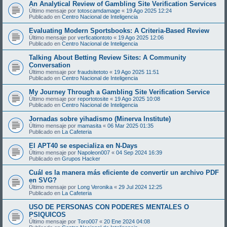
An Analytical Review of Gambling Site Verification Services
Último mensaje por
totoscamdamage
«
19 Ago 2025 12:24
Publicado en
Centro Nacional de Inteligencia
Evaluating Modern Sportsbooks: A Criteria-Based Review
Último mensaje por
verficationtoto
«
19 Ago 2025 12:06
Publicado en
Centro Nacional de Inteligencia
Talking About Betting Review Sites: A Community
Conversation
Último mensaje por
fraudsitetoto
«
19 Ago 2025 11:51
Publicado en
Centro Nacional de Inteligencia
My Journey Through a Gambling Site Verification Service
Último mensaje por
reportotosite
«
19 Ago 2025 10:08
Publicado en
Centro Nacional de Inteligencia
Jornadas sobre yihadismo (Minerva Institute)
Último mensaje por
mamasita
«
06 Mar 2025 01:35
Publicado en
La Cafeteria
El APT40 se especializa en N-Days
Último mensaje por
Napoleon007
«
04 Sep 2024 16:39
Publicado en
Grupos Hacker
Cuál es la manera más eficiente de convertir un archivo PDF
en SVG?
Último mensaje por
Long Veronika
«
29 Jul 2024 12:25
Publicado en
La Cafeteria
USO DE PERSONAS CON PODERES MENTALES O
PSIQUICOS
Último mensaje por
Toro007
«
20 Ene 2024 04:08