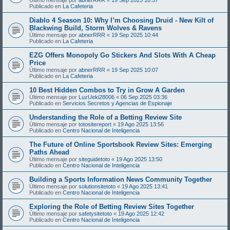
Publicado en
La Cafeteria
Diablo 4 Season 10: Why I’m Choosing Druid - New Kilt of
Blackwing Build, Storm Wolves & Ravens
Último mensaje por
abnerRRR
«
19 Sep 2025 10:44
Publicado en
La Cafeteria
EZG Offers Monopoly Go Stickers And Slots With A Cheap
Price
Último mensaje por
abnerRRR
«
19 Sep 2025 10:07
Publicado en
La Cafeteria
10 Best Hidden Combos to Try in Grow A Garden
Último mensaje por
LuzUeki28006
«
06 Sep 2025 03:36
Publicado en
Servicios Secretos y Agencias de Espionaje
Understanding the Role of a Betting Review Site
Último mensaje por
totositereport
«
19 Ago 2025 13:56
Publicado en
Centro Nacional de Inteligencia
The Future of Online Sportsbook Review Sites: Emerging
Paths Ahead
Último mensaje por
siteguidetoto
«
19 Ago 2025 13:50
Publicado en
Centro Nacional de Inteligencia
Building a Sports Information News Community Together
Último mensaje por
solutionsitetoto
«
19 Ago 2025 13:41
Publicado en
Centro Nacional de Inteligencia
Exploring the Role of Betting Review Sites Together
Último mensaje por
safetysitetoto
«
19 Ago 2025 12:42
Publicado en
Centro Nacional de Inteligencia