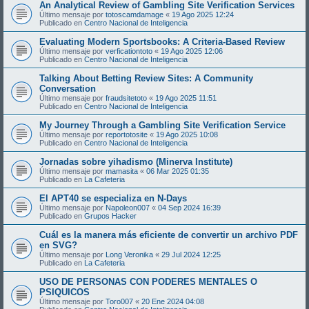
An Analytical Review of Gambling Site Verification Services
Último mensaje por
totoscamdamage
«
19 Ago 2025 12:24
Publicado en
Centro Nacional de Inteligencia
Evaluating Modern Sportsbooks: A Criteria-Based Review
Último mensaje por
verficationtoto
«
19 Ago 2025 12:06
Publicado en
Centro Nacional de Inteligencia
Talking About Betting Review Sites: A Community
Conversation
Último mensaje por
fraudsitetoto
«
19 Ago 2025 11:51
Publicado en
Centro Nacional de Inteligencia
My Journey Through a Gambling Site Verification Service
Último mensaje por
reportotosite
«
19 Ago 2025 10:08
Publicado en
Centro Nacional de Inteligencia
Jornadas sobre yihadismo (Minerva Institute)
Último mensaje por
mamasita
«
06 Mar 2025 01:35
Publicado en
La Cafeteria
El APT40 se especializa en N-Days
Último mensaje por
Napoleon007
«
04 Sep 2024 16:39
Publicado en
Grupos Hacker
Cuál es la manera más eficiente de convertir un archivo PDF
en SVG?
Último mensaje por
Long Veronika
«
29 Jul 2024 12:25
Publicado en
La Cafeteria
USO DE PERSONAS CON PODERES MENTALES O
PSIQUICOS
Último mensaje por
Toro007
«
20 Ene 2024 04:08