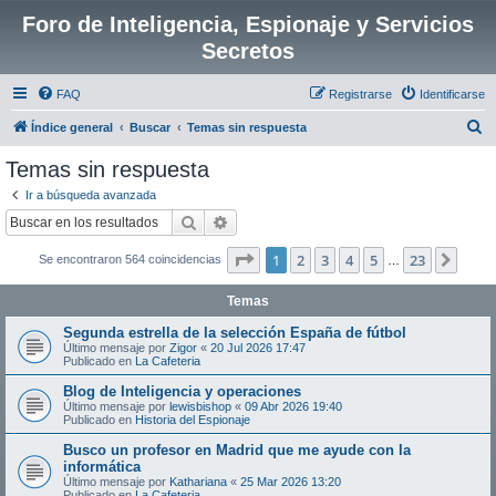
Foro de Inteligencia, Espionaje y Servicios
Secretos
FAQ
Registrarse
Identificarse
B
Índice general
Buscar
Temas sin respuesta
u
Temas sin respuesta
s
Ir a búsqueda avanzada
c
Buscar
Búsqueda avanzada
a
Página
1
de
23
1
2
3
4
5
23
Sigui
Se encontraron 564 coincidencias
r
…
Temas
Segunda estrella de la selección España de fútbol
Último mensaje por
Zigor
«
20 Jul 2026 17:47
Publicado en
La Cafeteria
Blog de Inteligencia y operaciones
Último mensaje por
lewisbishop
«
09 Abr 2026 19:40
Publicado en
Historia del Espionaje
Busco un profesor en Madrid que me ayude con la
informática
Último mensaje por
Kathariana
«
25 Mar 2026 13:20
Publicado en
La Cafeteria