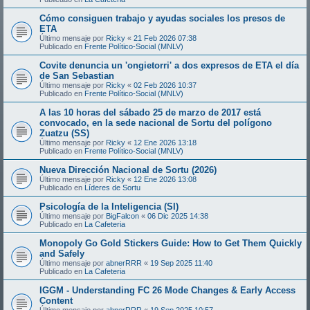
Cómo consiguen trabajo y ayudas sociales los presos de
ETA
Último mensaje por
Ricky
«
21 Feb 2026 07:38
Publicado en
Frente Político-Social (MNLV)
Covite denuncia un 'ongietorri' a dos expresos de ETA el día
de San Sebastian
Último mensaje por
Ricky
«
02 Feb 2026 10:37
Publicado en
Frente Político-Social (MNLV)
A las 10 horas del sábado 25 de marzo de 2017 está
convocado, en la sede nacional de Sortu del polígono
Zuatzu (SS)
Último mensaje por
Ricky
«
12 Ene 2026 13:18
Publicado en
Frente Político-Social (MNLV)
Nueva Dirección Nacional de Sortu (2026)
Último mensaje por
Ricky
«
12 Ene 2026 13:08
Publicado en
Líderes de Sortu
Psicología de la Inteligencia (SI)
Último mensaje por
BigFalcon
«
06 Dic 2025 14:38
Publicado en
La Cafeteria
Monopoly Go Gold Stickers Guide: How to Get Them Quickly
and Safely
Último mensaje por
abnerRRR
«
19 Sep 2025 11:40
Publicado en
La Cafeteria
IGGM - Understanding FC 26 Mode Changes & Early Access
Content
Último mensaje por
abnerRRR
«
19 Sep 2025 10:57