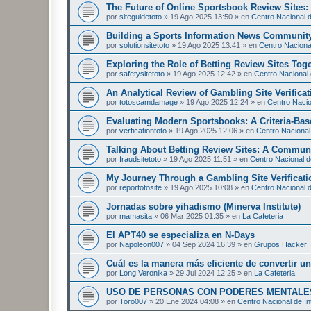
The Future of Online Sportsbook Review Sites
por
siteguidetoto
»
19 Ago 2025 13:50
» en
Centro Nacional d
Building a Sports Information News Communit
por
solutionsitetoto
»
19 Ago 2025 13:41
» en
Centro Nacional
Exploring the Role of Betting Review Sites Tog
por
safetysitetoto
»
19 Ago 2025 12:42
» en
Centro Nacional 
An Analytical Review of Gambling Site Verificat
por
totoscamdamage
»
19 Ago 2025 12:24
» en
Centro Nacion
Evaluating Modern Sportsbooks: A Criteria-Ba
por
verficationtoto
»
19 Ago 2025 12:06
» en
Centro Nacional 
Talking About Betting Review Sites: A Commun
por
fraudsitetoto
»
19 Ago 2025 11:51
» en
Centro Nacional de
My Journey Through a Gambling Site Verificati
por
reportotosite
»
19 Ago 2025 10:08
» en
Centro Nacional d
Jornadas sobre yihadismo (Minerva Institute)
por
mamasita
»
06 Mar 2025 01:35
» en
La Cafeteria
El APT40 se especializa en N-Days
por
Napoleon007
»
04 Sep 2024 16:39
» en
Grupos Hacker
Cuál es la manera más eficiente de convertir 
por
Long Veronika
»
29 Jul 2024 12:25
» en
La Cafeteria
USO DE PERSONAS CON PODERES MENTALES
por
Toro007
»
20 Ene 2024 04:08
» en
Centro Nacional de In