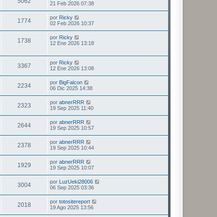
V
5062
m
j
l
s
21 Feb 2026 07:38
n
s
o
e
t
s
a
m
i
i
a
Ú
por
Ricky
t
e
V
1774
m
j
l
s
02 Feb 2026 10:37
n
s
o
e
t
s
a
m
i
i
a
Ú
por
Ricky
t
e
V
1738
m
j
l
s
12 Ene 2026 13:18
n
s
o
e
t
s
a
m
i
i
a
t
e
m
j
Ú
por
Ricky
s
n
s
V
3367
o
e
l
12 Ene 2026 13:08
s
a
m
t
a
t
i
e
i
j
Ú
por
BigFalcon
s
n
V
2234
m
e
l
06 Dic 2025 14:38
s
a
s
o
t
a
m
i
i
j
Ú
por
abnerRRR
s
t
e
V
2323
m
e
l
19 Sep 2025 11:40
n
s
o
t
s
a
m
i
i
a
Ú
por
abnerRRR
t
e
V
2644
m
j
l
s
19 Sep 2025 10:57
n
s
o
e
t
s
a
m
i
i
a
Ú
por
abnerRRR
t
e
V
2378
m
j
l
s
19 Sep 2025 10:44
n
s
o
e
t
s
a
m
i
i
a
Ú
por
abnerRRR
t
e
V
1929
m
j
l
s
19 Sep 2025 10:07
n
s
o
e
t
s
a
m
i
i
a
Ú
por
LuzUeki28006
t
e
V
3004
m
j
l
s
06 Sep 2025 03:36
n
s
o
e
t
s
a
m
i
i
a
Ú
por
totositereport
t
e
V
2018
m
j
l
s
19 Ago 2025 13:56
n
s
o
e
t
s
a
m