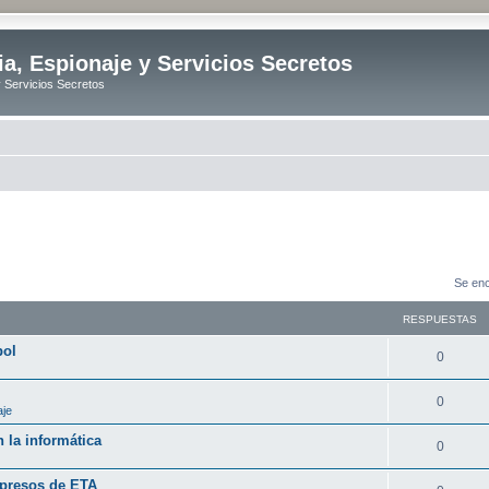
ia, Espionaje y Servicios Secretos
y Servicios Secretos
Se enc
RESPUESTAS
bol
R
0
e
R
0
aje
s
e
 la informática
p
R
0
s
u
e
 presos de ETA
p