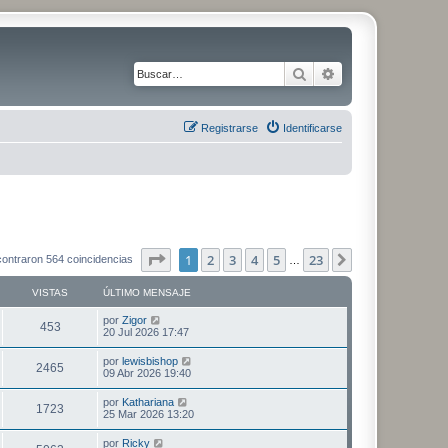
Buscar
Búsqueda avanza
Registrarse
Identificarse
Página
1
de
23
1
2
3
4
5
23
Siguiente
ontraron 564 coincidencias
…
VISTAS
ÚLTIMO MENSAJE
Ú
por
Zigor
V
453
l
20 Jul 2026 17:47
t
i
i
Ú
por
lewisbishop
V
2465
m
l
09 Abr 2026 19:40
s
o
t
m
i
i
Ú
por
Kathariana
t
e
V
1723
m
l
25 Mar 2026 13:20
n
s
o
t
s
a
m
i
i
a
Ú
por
Ricky
t
e