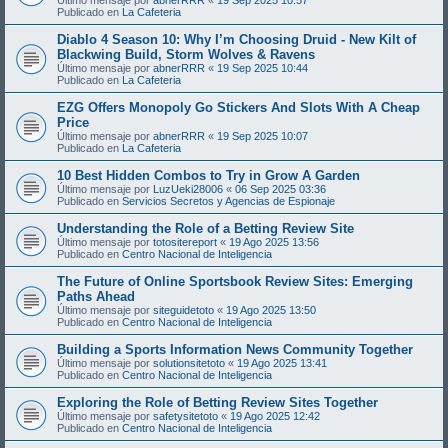
Publicado en
La Cafeteria
Diablo 4 Season 10: Why I’m Choosing Druid - New Kilt of
Blackwing Build, Storm Wolves & Ravens
Último mensaje por
abnerRRR
«
19 Sep 2025 10:44
Publicado en
La Cafeteria
EZG Offers Monopoly Go Stickers And Slots With A Cheap
Price
Último mensaje por
abnerRRR
«
19 Sep 2025 10:07
Publicado en
La Cafeteria
10 Best Hidden Combos to Try in Grow A Garden
Último mensaje por
LuzUeki28006
«
06 Sep 2025 03:36
Publicado en
Servicios Secretos y Agencias de Espionaje
Understanding the Role of a Betting Review Site
Último mensaje por
totositereport
«
19 Ago 2025 13:56
Publicado en
Centro Nacional de Inteligencia
The Future of Online Sportsbook Review Sites: Emerging
Paths Ahead
Último mensaje por
siteguidetoto
«
19 Ago 2025 13:50
Publicado en
Centro Nacional de Inteligencia
Building a Sports Information News Community Together
Último mensaje por
solutionsitetoto
«
19 Ago 2025 13:41
Publicado en
Centro Nacional de Inteligencia
Exploring the Role of Betting Review Sites Together
Último mensaje por
safetysitetoto
«
19 Ago 2025 12:42
Publicado en
Centro Nacional de Inteligencia