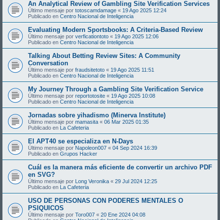
An Analytical Review of Gambling Site Verification Services
Último mensaje por
totoscamdamage
«
19 Ago 2025 12:24
Publicado en
Centro Nacional de Inteligencia
Evaluating Modern Sportsbooks: A Criteria-Based Review
Último mensaje por
verficationtoto
«
19 Ago 2025 12:06
Publicado en
Centro Nacional de Inteligencia
Talking About Betting Review Sites: A Community
Conversation
Último mensaje por
fraudsitetoto
«
19 Ago 2025 11:51
Publicado en
Centro Nacional de Inteligencia
My Journey Through a Gambling Site Verification Service
Último mensaje por
reportotosite
«
19 Ago 2025 10:08
Publicado en
Centro Nacional de Inteligencia
Jornadas sobre yihadismo (Minerva Institute)
Último mensaje por
mamasita
«
06 Mar 2025 01:35
Publicado en
La Cafeteria
El APT40 se especializa en N-Days
Último mensaje por
Napoleon007
«
04 Sep 2024 16:39
Publicado en
Grupos Hacker
Cuál es la manera más eficiente de convertir un archivo PDF
en SVG?
Último mensaje por
Long Veronika
«
29 Jul 2024 12:25
Publicado en
La Cafeteria
USO DE PERSONAS CON PODERES MENTALES O
PSIQUICOS
Último mensaje por
Toro007
«
20 Ene 2024 04:08