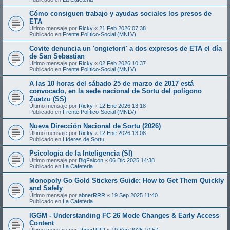
Cómo consiguen trabajo y ayudas sociales los presos de
ETA
Último mensaje por
Ricky
«
21 Feb 2026 07:38
Publicado en
Frente Político-Social (MNLV)
Covite denuncia un 'ongietorri' a dos expresos de ETA el día
de San Sebastian
Último mensaje por
Ricky
«
02 Feb 2026 10:37
Publicado en
Frente Político-Social (MNLV)
A las 10 horas del sábado 25 de marzo de 2017 está
convocado, en la sede nacional de Sortu del polígono
Zuatzu (SS)
Último mensaje por
Ricky
«
12 Ene 2026 13:18
Publicado en
Frente Político-Social (MNLV)
Nueva Dirección Nacional de Sortu (2026)
Último mensaje por
Ricky
«
12 Ene 2026 13:08
Publicado en
Líderes de Sortu
Psicología de la Inteligencia (SI)
Último mensaje por
BigFalcon
«
06 Dic 2025 14:38
Publicado en
La Cafeteria
Monopoly Go Gold Stickers Guide: How to Get Them Quickly
and Safely
Último mensaje por
abnerRRR
«
19 Sep 2025 11:40
Publicado en
La Cafeteria
IGGM - Understanding FC 26 Mode Changes & Early Access
Content
Último mensaje por
abnerRRR
«
19 Sep 2025 10:57