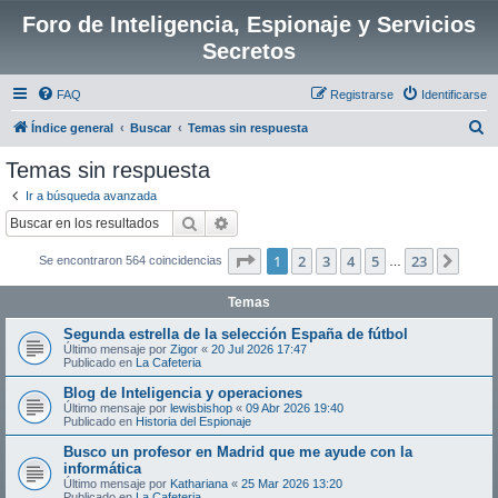
Foro de Inteligencia, Espionaje y Servicios
Secretos
FAQ
Registrarse
Identificarse
B
Índice general
Buscar
Temas sin respuesta
u
Temas sin respuesta
s
Ir a búsqueda avanzada
c
Buscar
Búsqueda avanzada
a
Página
1
de
23
1
2
3
4
5
23
Sigui
Se encontraron 564 coincidencias
r
…
Temas
Segunda estrella de la selección España de fútbol
Último mensaje por
Zigor
«
20 Jul 2026 17:47
Publicado en
La Cafeteria
Blog de Inteligencia y operaciones
Último mensaje por
lewisbishop
«
09 Abr 2026 19:40
Publicado en
Historia del Espionaje
Busco un profesor en Madrid que me ayude con la
informática
Último mensaje por
Kathariana
«
25 Mar 2026 13:20
Publicado en
La Cafeteria