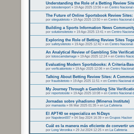
Understanding the Role of a Betting Review Sit
por
totositereport
»
19 Ago 2025 13:56
» en
Centro Nacional d
The Future of Online Sportsbook Review Sites
por
siteguidetoto
»
19 Ago 2025 13:50
» en
Centro Nacional d
Building a Sports Information News Communit
por
solutionsitetoto
»
19 Ago 2025 13:41
» en
Centro Nacional
Exploring the Role of Betting Review Sites Tog
por
safetysitetoto
»
19 Ago 2025 12:42
» en
Centro Nacional 
An Analytical Review of Gambling Site Verificat
por
totoscamdamage
»
19 Ago 2025 12:24
» en
Centro Nacion
Evaluating Modern Sportsbooks: A Criteria-Ba
por
verficationtoto
»
19 Ago 2025 12:06
» en
Centro Nacional 
Talking About Betting Review Sites: A Commun
por
fraudsitetoto
»
19 Ago 2025 11:51
» en
Centro Nacional de
My Journey Through a Gambling Site Verificati
por
reportotosite
»
19 Ago 2025 10:08
» en
Centro Nacional d
Jornadas sobre yihadismo (Minerva Institute)
por
mamasita
»
06 Mar 2025 01:35
» en
La Cafeteria
El APT40 se especializa en N-Days
por
Napoleon007
»
04 Sep 2024 16:39
» en
Grupos Hacker
Cuál es la manera más eficiente de convertir 
por
Long Veronika
»
29 Jul 2024 12:25
» en
La Cafeteria