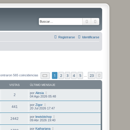
Buscar
Búsqueda avanza
Registrarse
Identificarse
Página
1
de
23
1
2
3
4
5
23
Siguiente
ontraron 565 coincidencias
…
VISTAS
ÚLTIMO MENSAJE
Ú
por
Alesia
V
2
l
04 Ago 2026 05:48
t
i
i
Ú
por
Zigor
V
441
m
l
20 Jul 2026 17:47
s
o
t
m
i
i
Ú
por
lewisbishop
t
e
V
2442
m
l
09 Abr 2026 19:40
n
s
o
t
s
a
m
i
i
a
Ú
por
Kathariana
t
e