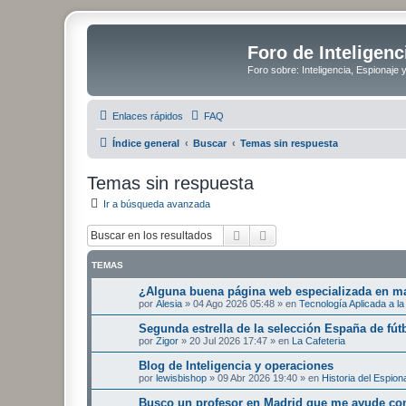
Foro de Inteligenc
Foro sobre: Inteligencia, Espionaje 
Enlaces rápidos
FAQ
Índice general
Buscar
Temas sin respuesta
Temas sin respuesta
Ir a búsqueda avanzada
Buscar
Búsqueda avanzada
TEMAS
¿Alguna buena página web especializada en mat
por
Alesia
»
04 Ago 2026 05:48
» en
Tecnología Aplicada a la 
Segunda estrella de la selección España de fút
por
Zigor
»
20 Jul 2026 17:47
» en
La Cafeteria
Blog de Inteligencia y operaciones
por
lewisbishop
»
09 Abr 2026 19:40
» en
Historia del Espion
Busco un profesor en Madrid que me ayude con