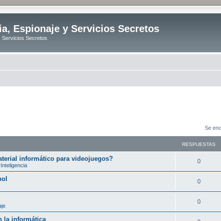
ia, Espionaje y Servicios Secretos
y Servicios Secretos
Se enc
RESPUESTAS
erial informático para videojuegos?
R
0
Inteligencia
e
bol
R
0
s
e
p
R
0
aje
s
u
e
 la informática
p