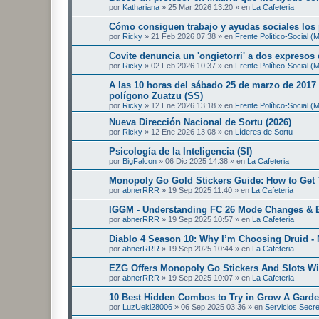
por
Kathariana
»
25 Mar 2026 13:20
» en
La Cafeteria
Cómo consiguen trabajo y ayudas sociales los
por
Ricky
»
21 Feb 2026 07:38
» en
Frente Político-Social 
Covite denuncia un 'ongietorri' a dos expresos
por
Ricky
»
02 Feb 2026 10:37
» en
Frente Político-Social 
A las 10 horas del sábado 25 de marzo de 2017 
polígono Zuatzu (SS)
por
Ricky
»
12 Ene 2026 13:18
» en
Frente Político-Social 
Nueva Dirección Nacional de Sortu (2026)
por
Ricky
»
12 Ene 2026 13:08
» en
Líderes de Sortu
Psicología de la Inteligencia (SI)
por
BigFalcon
»
06 Dic 2025 14:38
» en
La Cafeteria
Monopoly Go Gold Stickers Guide: How to Get 
por
abnerRRR
»
19 Sep 2025 11:40
» en
La Cafeteria
IGGM - Understanding FC 26 Mode Changes & E
por
abnerRRR
»
19 Sep 2025 10:57
» en
La Cafeteria
Diablo 4 Season 10: Why I’m Choosing Druid - 
por
abnerRRR
»
19 Sep 2025 10:44
» en
La Cafeteria
EZG Offers Monopoly Go Stickers And Slots Wi
por
abnerRRR
»
19 Sep 2025 10:07
» en
La Cafeteria
10 Best Hidden Combos to Try in Grow A Gard
por
LuzUeki28006
»
06 Sep 2025 03:36
» en
Servicios Secr