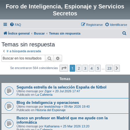
Foro de Inteligencia, Espionaje y Servicios
Secretos
FAQ
Registrarse
Identificarse
B
Índice general
Buscar
Temas sin respuesta
u
Temas sin respuesta
s
Ir a búsqueda avanzada
c
Buscar
Búsqueda avanzada
a
Página
1
de
23
1
2
3
4
5
23
Sigui
Se encontraron 564 coincidencias
r
…
Temas
Segunda estrella de la selección España de fútbol
Último mensaje por
Zigor
«
20 Jul 2026 17:47
Publicado en
La Cafeteria
Blog de Inteligencia y operaciones
Último mensaje por
lewisbishop
«
09 Abr 2026 19:40
Publicado en
Historia del Espionaje
Busco un profesor en Madrid que me ayude con la
informática
Último mensaje por
Kathariana
«
25 Mar 2026 13:20
Publicado en
La Cafeteria