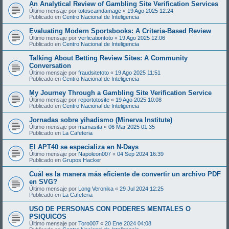
An Analytical Review of Gambling Site Verification Services
Último mensaje por
totoscamdamage
«
19 Ago 2025 12:24
Publicado en
Centro Nacional de Inteligencia
Evaluating Modern Sportsbooks: A Criteria-Based Review
Último mensaje por
verficationtoto
«
19 Ago 2025 12:06
Publicado en
Centro Nacional de Inteligencia
Talking About Betting Review Sites: A Community
Conversation
Último mensaje por
fraudsitetoto
«
19 Ago 2025 11:51
Publicado en
Centro Nacional de Inteligencia
My Journey Through a Gambling Site Verification Service
Último mensaje por
reportotosite
«
19 Ago 2025 10:08
Publicado en
Centro Nacional de Inteligencia
Jornadas sobre yihadismo (Minerva Institute)
Último mensaje por
mamasita
«
06 Mar 2025 01:35
Publicado en
La Cafeteria
El APT40 se especializa en N-Days
Último mensaje por
Napoleon007
«
04 Sep 2024 16:39
Publicado en
Grupos Hacker
Cuál es la manera más eficiente de convertir un archivo PDF
en SVG?
Último mensaje por
Long Veronika
«
29 Jul 2024 12:25
Publicado en
La Cafeteria
USO DE PERSONAS CON PODERES MENTALES O
PSIQUICOS
Último mensaje por
Toro007
«
20 Ene 2024 04:08