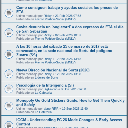
Cómo consiguen trabajo y ayudas sociales los presos de
ETA
Último mensaje por
Ricky
«
21 Feb 2026 07:38
Publicado en
Frente Político-Social (MNLV)
Covite denuncia un 'ongietorri' a dos expresos de ETA el día
de San Sebastian
Último mensaje por
Ricky
«
02 Feb 2026 10:37
Publicado en
Frente Político-Social (MNLV)
A las 10 horas del sábado 25 de marzo de 2017 está
convocado, en la sede nacional de Sortu del polígono
Zuatzu (SS)
Último mensaje por
Ricky
«
12 Ene 2026 13:18
Publicado en
Frente Político-Social (MNLV)
Nueva Dirección Nacional de Sortu (2026)
Último mensaje por
Ricky
«
12 Ene 2026 13:08
Publicado en
Líderes de Sortu
Psicología de la Inteligencia (SI)
Último mensaje por
BigFalcon
«
06 Dic 2025 14:38
Publicado en
La Cafeteria
Monopoly Go Gold Stickers Guide: How to Get Them Quickly
and Safely
Último mensaje por
abnerRRR
«
19 Sep 2025 11:40
Publicado en
La Cafeteria
IGGM - Understanding FC 26 Mode Changes & Early Access
Content
Último mensaje por
abnerRRR
«
19 Sep 2025 10:57