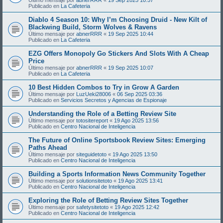
Publicado en
La Cafeteria
Diablo 4 Season 10: Why I’m Choosing Druid - New Kilt of
Blackwing Build, Storm Wolves & Ravens
Último mensaje por
abnerRRR
«
19 Sep 2025 10:44
Publicado en
La Cafeteria
EZG Offers Monopoly Go Stickers And Slots With A Cheap
Price
Último mensaje por
abnerRRR
«
19 Sep 2025 10:07
Publicado en
La Cafeteria
10 Best Hidden Combos to Try in Grow A Garden
Último mensaje por
LuzUeki28006
«
06 Sep 2025 03:36
Publicado en
Servicios Secretos y Agencias de Espionaje
Understanding the Role of a Betting Review Site
Último mensaje por
totositereport
«
19 Ago 2025 13:56
Publicado en
Centro Nacional de Inteligencia
The Future of Online Sportsbook Review Sites: Emerging
Paths Ahead
Último mensaje por
siteguidetoto
«
19 Ago 2025 13:50
Publicado en
Centro Nacional de Inteligencia
Building a Sports Information News Community Together
Último mensaje por
solutionsitetoto
«
19 Ago 2025 13:41
Publicado en
Centro Nacional de Inteligencia
Exploring the Role of Betting Review Sites Together
Último mensaje por
safetysitetoto
«
19 Ago 2025 12:42
Publicado en
Centro Nacional de Inteligencia