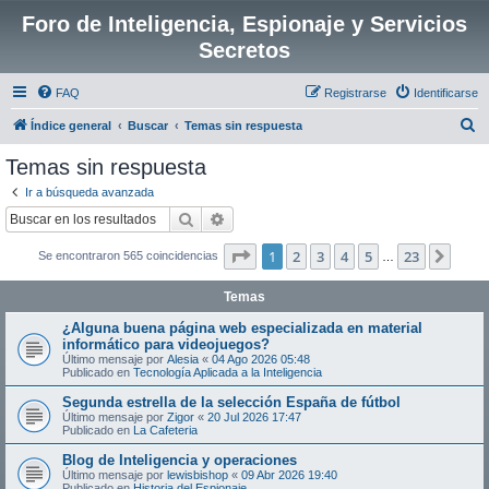
Foro de Inteligencia, Espionaje y Servicios
Secretos
FAQ
Registrarse
Identificarse
B
Índice general
Buscar
Temas sin respuesta
u
Temas sin respuesta
s
Ir a búsqueda avanzada
c
Buscar
Búsqueda avanzada
a
Página
1
de
23
1
2
3
4
5
23
Sigui
Se encontraron 565 coincidencias
r
…
Temas
¿Alguna buena página web especializada en material
informático para videojuegos?
Último mensaje por
Alesia
«
04 Ago 2026 05:48
Publicado en
Tecnología Aplicada a la Inteligencia
Segunda estrella de la selección España de fútbol
Último mensaje por
Zigor
«
20 Jul 2026 17:47
Publicado en
La Cafeteria
Blog de Inteligencia y operaciones
Último mensaje por
lewisbishop
«
09 Abr 2026 19:40
Publicado en
Historia del Espionaje