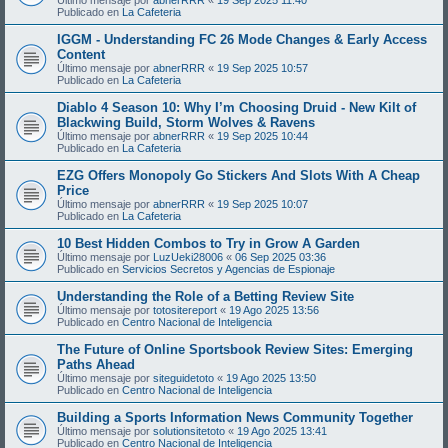
Publicado en
La Cafeteria
IGGM - Understanding FC 26 Mode Changes & Early Access
Content
Último mensaje por
abnerRRR
«
19 Sep 2025 10:57
Publicado en
La Cafeteria
Diablo 4 Season 10: Why I’m Choosing Druid - New Kilt of
Blackwing Build, Storm Wolves & Ravens
Último mensaje por
abnerRRR
«
19 Sep 2025 10:44
Publicado en
La Cafeteria
EZG Offers Monopoly Go Stickers And Slots With A Cheap
Price
Último mensaje por
abnerRRR
«
19 Sep 2025 10:07
Publicado en
La Cafeteria
10 Best Hidden Combos to Try in Grow A Garden
Último mensaje por
LuzUeki28006
«
06 Sep 2025 03:36
Publicado en
Servicios Secretos y Agencias de Espionaje
Understanding the Role of a Betting Review Site
Último mensaje por
totositereport
«
19 Ago 2025 13:56
Publicado en
Centro Nacional de Inteligencia
The Future of Online Sportsbook Review Sites: Emerging
Paths Ahead
Último mensaje por
siteguidetoto
«
19 Ago 2025 13:50
Publicado en
Centro Nacional de Inteligencia
Building a Sports Information News Community Together
Último mensaje por
solutionsitetoto
«
19 Ago 2025 13:41
Publicado en
Centro Nacional de Inteligencia