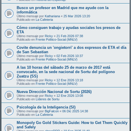
Busco un profesor en Madrid que me ayude con la
informática
Último mensaje por
Kathariana
«
25 Mar 2026 13:20
Publicado en
La Cafeteria
Cómo consiguen trabajo y ayudas sociales los presos de
ETA
Último mensaje por
Ricky
«
21 Feb 2026 07:38
Publicado en
Frente Político-Social (MNLV)
Covite denuncia un 'ongietorri' a dos expresos de ETA el día
de San Sebastian
Último mensaje por
Ricky
«
02 Feb 2026 10:37
Publicado en
Frente Político-Social (MNLV)
A las 10 horas del sábado 25 de marzo de 2017 está
convocado, en la sede nacional de Sortu del polígono
Zuatzu (SS)
Último mensaje por
Ricky
«
12 Ene 2026 13:18
Publicado en
Frente Político-Social (MNLV)
Nueva Dirección Nacional de Sortu (2026)
Último mensaje por
Ricky
«
12 Ene 2026 13:08
Publicado en
Líderes de Sortu
Psicología de la Inteligencia (SI)
Último mensaje por
BigFalcon
«
06 Dic 2025 14:38
Publicado en
La Cafeteria
Monopoly Go Gold Stickers Guide: How to Get Them Quickly
and Safely
Último mensaje por
abnerRRR
«
19 Sep 2025 11:40