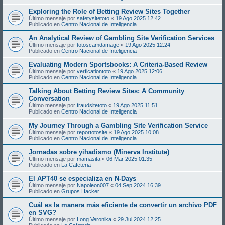
Exploring the Role of Betting Review Sites Together
Último mensaje por
safetysitetoto
«
19 Ago 2025 12:42
Publicado en
Centro Nacional de Inteligencia
An Analytical Review of Gambling Site Verification Services
Último mensaje por
totoscamdamage
«
19 Ago 2025 12:24
Publicado en
Centro Nacional de Inteligencia
Evaluating Modern Sportsbooks: A Criteria-Based Review
Último mensaje por
verficationtoto
«
19 Ago 2025 12:06
Publicado en
Centro Nacional de Inteligencia
Talking About Betting Review Sites: A Community
Conversation
Último mensaje por
fraudsitetoto
«
19 Ago 2025 11:51
Publicado en
Centro Nacional de Inteligencia
My Journey Through a Gambling Site Verification Service
Último mensaje por
reportotosite
«
19 Ago 2025 10:08
Publicado en
Centro Nacional de Inteligencia
Jornadas sobre yihadismo (Minerva Institute)
Último mensaje por
mamasita
«
06 Mar 2025 01:35
Publicado en
La Cafeteria
El APT40 se especializa en N-Days
Último mensaje por
Napoleon007
«
04 Sep 2024 16:39
Publicado en
Grupos Hacker
Cuál es la manera más eficiente de convertir un archivo PDF
en SVG?
Último mensaje por
Long Veronika
«
29 Jul 2024 12:25