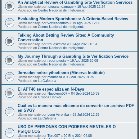
An Analytical Review of Gambling Site Verification Services
Último mensaje por
totoscamdamage
«
19 Ago 2025 12:24
Publicado en
Centro Nacional de Inteligencia
Evaluating Modern Sportsbooks: A Criteria-Based Review
Último mensaje por
verficationtoto
«
19 Ago 2025 12:06
Publicado en
Centro Nacional de Inteligencia
Talking About Betting Review Sites: A Community
Conversation
Último mensaje por
fraudsitetoto
«
19 Ago 2025 11:51
Publicado en
Centro Nacional de Inteligencia
My Journey Through a Gambling Site Verification Service
Último mensaje por
reportotosite
«
19 Ago 2025 10:08
Publicado en
Centro Nacional de Inteligencia
Jornadas sobre yihadismo (Minerva Institute)
Último mensaje por
mamasita
«
06 Mar 2025 01:35
Publicado en
La Cafeteria
El APT40 se especializa en N-Days
Último mensaje por
Napoleon007
«
04 Sep 2024 16:39
Publicado en
Grupos Hacker
Cuál es la manera más eficiente de convertir un archivo PDF
en SVG?
Último mensaje por
Long Veronika
«
29 Jul 2024 12:25
Publicado en
La Cafeteria
USO DE PERSONAS CON PODERES MENTALES O
PSIQUICOS
Último mensaje por
Toro007
«
20 Ene 2024 04:08