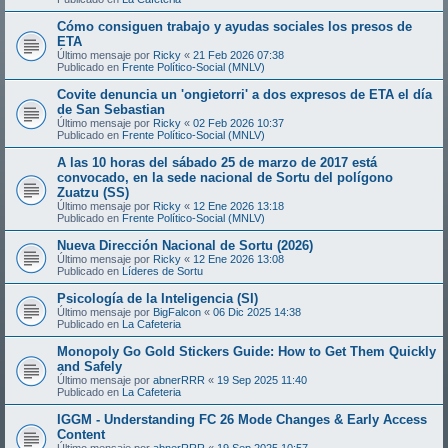
Cómo consiguen trabajo y ayudas sociales los presos de
ETA
Último mensaje por
Ricky
«
21 Feb 2026 07:38
Publicado en
Frente Político-Social (MNLV)
Covite denuncia un 'ongietorri' a dos expresos de ETA el día
de San Sebastian
Último mensaje por
Ricky
«
02 Feb 2026 10:37
Publicado en
Frente Político-Social (MNLV)
A las 10 horas del sábado 25 de marzo de 2017 está
convocado, en la sede nacional de Sortu del polígono
Zuatzu (SS)
Último mensaje por
Ricky
«
12 Ene 2026 13:18
Publicado en
Frente Político-Social (MNLV)
Nueva Dirección Nacional de Sortu (2026)
Último mensaje por
Ricky
«
12 Ene 2026 13:08
Publicado en
Líderes de Sortu
Psicología de la Inteligencia (SI)
Último mensaje por
BigFalcon
«
06 Dic 2025 14:38
Publicado en
La Cafeteria
Monopoly Go Gold Stickers Guide: How to Get Them Quickly
and Safely
Último mensaje por
abnerRRR
«
19 Sep 2025 11:40
Publicado en
La Cafeteria
IGGM - Understanding FC 26 Mode Changes & Early Access
Content
Último mensaje por
abnerRRR
«
19 Sep 2025 10:57