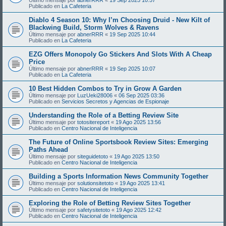
Publicado en
La Cafeteria
Diablo 4 Season 10: Why I’m Choosing Druid - New Kilt of
Blackwing Build, Storm Wolves & Ravens
Último mensaje por
abnerRRR
«
19 Sep 2025 10:44
Publicado en
La Cafeteria
EZG Offers Monopoly Go Stickers And Slots With A Cheap
Price
Último mensaje por
abnerRRR
«
19 Sep 2025 10:07
Publicado en
La Cafeteria
10 Best Hidden Combos to Try in Grow A Garden
Último mensaje por
LuzUeki28006
«
06 Sep 2025 03:36
Publicado en
Servicios Secretos y Agencias de Espionaje
Understanding the Role of a Betting Review Site
Último mensaje por
totositereport
«
19 Ago 2025 13:56
Publicado en
Centro Nacional de Inteligencia
The Future of Online Sportsbook Review Sites: Emerging
Paths Ahead
Último mensaje por
siteguidetoto
«
19 Ago 2025 13:50
Publicado en
Centro Nacional de Inteligencia
Building a Sports Information News Community Together
Último mensaje por
solutionsitetoto
«
19 Ago 2025 13:41
Publicado en
Centro Nacional de Inteligencia
Exploring the Role of Betting Review Sites Together
Último mensaje por
safetysitetoto
«
19 Ago 2025 12:42
Publicado en
Centro Nacional de Inteligencia