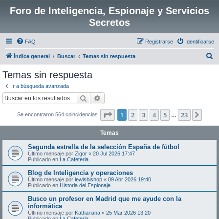
Foro de Inteligencia, Espionaje y Servicios
Secretos
FAQ
Registrarse
Identificarse
B
Índice general
Buscar
Temas sin respuesta
u
Temas sin respuesta
s
Ir a búsqueda avanzada
c
Buscar
Búsqueda avanzada
a
Página
1
de
23
1
2
3
4
5
23
Sigui
Se encontraron 564 coincidencias
r
…
Temas
Segunda estrella de la selección España de fútbol
Último mensaje por
Zigor
«
20 Jul 2026 17:47
Publicado en
La Cafeteria
Blog de Inteligencia y operaciones
Último mensaje por
lewisbishop
«
09 Abr 2026 19:40
Publicado en
Historia del Espionaje
Busco un profesor en Madrid que me ayude con la
informática
Último mensaje por
Kathariana
«
25 Mar 2026 13:20
Publicado en
La Cafeteria