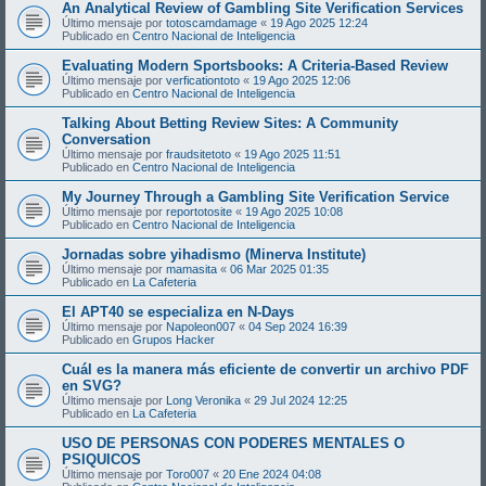
An Analytical Review of Gambling Site Verification Services
Último mensaje por
totoscamdamage
«
19 Ago 2025 12:24
Publicado en
Centro Nacional de Inteligencia
Evaluating Modern Sportsbooks: A Criteria-Based Review
Último mensaje por
verficationtoto
«
19 Ago 2025 12:06
Publicado en
Centro Nacional de Inteligencia
Talking About Betting Review Sites: A Community
Conversation
Último mensaje por
fraudsitetoto
«
19 Ago 2025 11:51
Publicado en
Centro Nacional de Inteligencia
My Journey Through a Gambling Site Verification Service
Último mensaje por
reportotosite
«
19 Ago 2025 10:08
Publicado en
Centro Nacional de Inteligencia
Jornadas sobre yihadismo (Minerva Institute)
Último mensaje por
mamasita
«
06 Mar 2025 01:35
Publicado en
La Cafeteria
El APT40 se especializa en N-Days
Último mensaje por
Napoleon007
«
04 Sep 2024 16:39
Publicado en
Grupos Hacker
Cuál es la manera más eficiente de convertir un archivo PDF
en SVG?
Último mensaje por
Long Veronika
«
29 Jul 2024 12:25
Publicado en
La Cafeteria
USO DE PERSONAS CON PODERES MENTALES O
PSIQUICOS
Último mensaje por
Toro007
«
20 Ene 2024 04:08