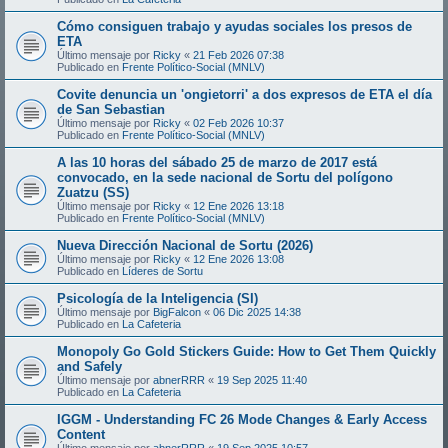
Cómo consiguen trabajo y ayudas sociales los presos de
ETA
Último mensaje por
Ricky
«
21 Feb 2026 07:38
Publicado en
Frente Político-Social (MNLV)
Covite denuncia un 'ongietorri' a dos expresos de ETA el día
de San Sebastian
Último mensaje por
Ricky
«
02 Feb 2026 10:37
Publicado en
Frente Político-Social (MNLV)
A las 10 horas del sábado 25 de marzo de 2017 está
convocado, en la sede nacional de Sortu del polígono
Zuatzu (SS)
Último mensaje por
Ricky
«
12 Ene 2026 13:18
Publicado en
Frente Político-Social (MNLV)
Nueva Dirección Nacional de Sortu (2026)
Último mensaje por
Ricky
«
12 Ene 2026 13:08
Publicado en
Líderes de Sortu
Psicología de la Inteligencia (SI)
Último mensaje por
BigFalcon
«
06 Dic 2025 14:38
Publicado en
La Cafeteria
Monopoly Go Gold Stickers Guide: How to Get Them Quickly
and Safely
Último mensaje por
abnerRRR
«
19 Sep 2025 11:40
Publicado en
La Cafeteria
IGGM - Understanding FC 26 Mode Changes & Early Access
Content
Último mensaje por
abnerRRR
«
19 Sep 2025 10:57