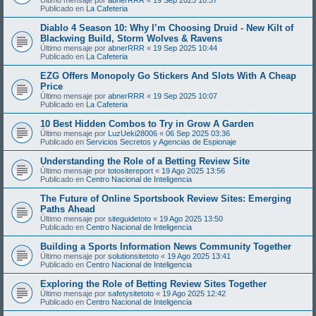
Publicado en
La Cafeteria
Diablo 4 Season 10: Why I’m Choosing Druid - New Kilt of
Blackwing Build, Storm Wolves & Ravens
Último mensaje por
abnerRRR
«
19 Sep 2025 10:44
Publicado en
La Cafeteria
EZG Offers Monopoly Go Stickers And Slots With A Cheap
Price
Último mensaje por
abnerRRR
«
19 Sep 2025 10:07
Publicado en
La Cafeteria
10 Best Hidden Combos to Try in Grow A Garden
Último mensaje por
LuzUeki28006
«
06 Sep 2025 03:36
Publicado en
Servicios Secretos y Agencias de Espionaje
Understanding the Role of a Betting Review Site
Último mensaje por
totositereport
«
19 Ago 2025 13:56
Publicado en
Centro Nacional de Inteligencia
The Future of Online Sportsbook Review Sites: Emerging
Paths Ahead
Último mensaje por
siteguidetoto
«
19 Ago 2025 13:50
Publicado en
Centro Nacional de Inteligencia
Building a Sports Information News Community Together
Último mensaje por
solutionsitetoto
«
19 Ago 2025 13:41
Publicado en
Centro Nacional de Inteligencia
Exploring the Role of Betting Review Sites Together
Último mensaje por
safetysitetoto
«
19 Ago 2025 12:42
Publicado en
Centro Nacional de Inteligencia