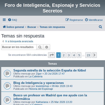
Foro de Inteligencia, Espionaje y Servicios
Secretos
FAQ
Registrarse
Identificarse
B
Índice general
Buscar
Temas sin respuesta
u
Temas sin respuesta
s
Ir a búsqueda avanzada
c
Buscar
Búsqueda avanzada
a
Página
1
de
23
1
2
3
4
5
23
Sigui
Se encontraron 564 coincidencias
r
…
Temas
Segunda estrella de la selección España de fútbol
Último mensaje por
Zigor
«
20 Jul 2026 17:47
Publicado en
La Cafeteria
Blog de Inteligencia y operaciones
Último mensaje por
lewisbishop
«
09 Abr 2026 19:40
Publicado en
Historia del Espionaje
Busco un profesor en Madrid que me ayude con la
informática
Último mensaje por
Kathariana
«
25 Mar 2026 13:20
Publicado en
La Cafeteria