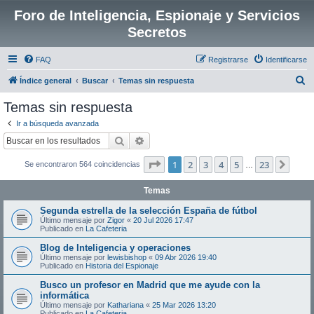
Foro de Inteligencia, Espionaje y Servicios
Secretos
FAQ
Registrarse
Identificarse
B
Índice general
Buscar
Temas sin respuesta
u
Temas sin respuesta
s
Ir a búsqueda avanzada
c
Buscar
Búsqueda avanzada
a
Página
1
de
23
1
2
3
4
5
23
Sigui
Se encontraron 564 coincidencias
r
…
Temas
Segunda estrella de la selección España de fútbol
Último mensaje por
Zigor
«
20 Jul 2026 17:47
Publicado en
La Cafeteria
Blog de Inteligencia y operaciones
Último mensaje por
lewisbishop
«
09 Abr 2026 19:40
Publicado en
Historia del Espionaje
Busco un profesor en Madrid que me ayude con la
informática
Último mensaje por
Kathariana
«
25 Mar 2026 13:20
Publicado en
La Cafeteria