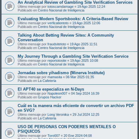
An Analytical Review of Gambling Site Verification Services
Último mensaje por
totoscamdamage
«
19 Ago 2025 12:24
Publicado en
Centro Nacional de Inteligencia
Evaluating Modern Sportsbooks: A Criteria-Based Review
Último mensaje por
verficationtoto
«
19 Ago 2025 12:06
Publicado en
Centro Nacional de Inteligencia
Talking About Betting Review Sites: A Community
Conversation
Último mensaje por
fraudsitetoto
«
19 Ago 2025 11:51
Publicado en
Centro Nacional de Inteligencia
My Journey Through a Gambling Site Verification Service
Último mensaje por
reportotosite
«
19 Ago 2025 10:08
Publicado en
Centro Nacional de Inteligencia
Jornadas sobre yihadismo (Minerva Institute)
Último mensaje por
mamasita
«
06 Mar 2025 01:35
Publicado en
La Cafeteria
El APT40 se especializa en N-Days
Último mensaje por
Napoleon007
«
04 Sep 2024 16:39
Publicado en
Grupos Hacker
Cuál es la manera más eficiente de convertir un archivo PDF
en SVG?
Último mensaje por
Long Veronika
«
29 Jul 2024 12:25
Publicado en
La Cafeteria
USO DE PERSONAS CON PODERES MENTALES O
PSIQUICOS
Último mensaje por
Toro007
«
20 Ene 2024 04:08