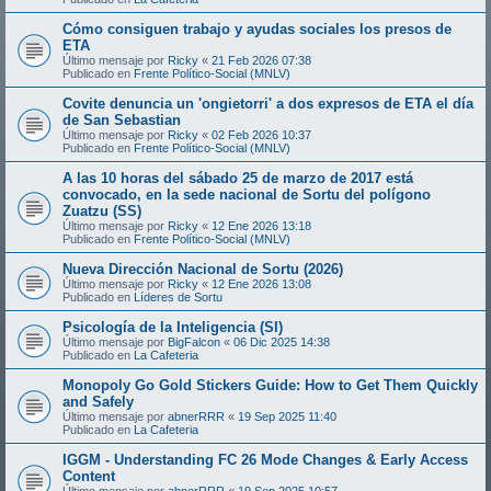
Cómo consiguen trabajo y ayudas sociales los presos de
ETA
Último mensaje por
Ricky
«
21 Feb 2026 07:38
Publicado en
Frente Político-Social (MNLV)
Covite denuncia un 'ongietorri' a dos expresos de ETA el día
de San Sebastian
Último mensaje por
Ricky
«
02 Feb 2026 10:37
Publicado en
Frente Político-Social (MNLV)
A las 10 horas del sábado 25 de marzo de 2017 está
convocado, en la sede nacional de Sortu del polígono
Zuatzu (SS)
Último mensaje por
Ricky
«
12 Ene 2026 13:18
Publicado en
Frente Político-Social (MNLV)
Nueva Dirección Nacional de Sortu (2026)
Último mensaje por
Ricky
«
12 Ene 2026 13:08
Publicado en
Líderes de Sortu
Psicología de la Inteligencia (SI)
Último mensaje por
BigFalcon
«
06 Dic 2025 14:38
Publicado en
La Cafeteria
Monopoly Go Gold Stickers Guide: How to Get Them Quickly
and Safely
Último mensaje por
abnerRRR
«
19 Sep 2025 11:40
Publicado en
La Cafeteria
IGGM - Understanding FC 26 Mode Changes & Early Access
Content
Último mensaje por
abnerRRR
«
19 Sep 2025 10:57