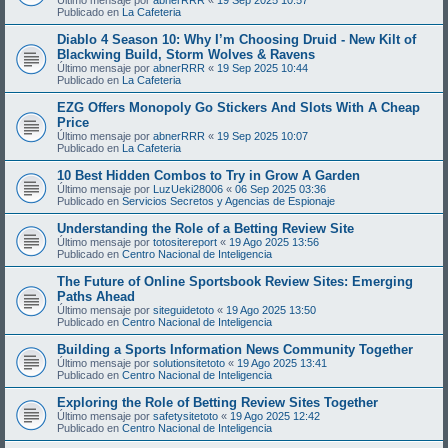
Publicado en
La Cafeteria
Diablo 4 Season 10: Why I’m Choosing Druid - New Kilt of
Blackwing Build, Storm Wolves & Ravens
Último mensaje por
abnerRRR
«
19 Sep 2025 10:44
Publicado en
La Cafeteria
EZG Offers Monopoly Go Stickers And Slots With A Cheap
Price
Último mensaje por
abnerRRR
«
19 Sep 2025 10:07
Publicado en
La Cafeteria
10 Best Hidden Combos to Try in Grow A Garden
Último mensaje por
LuzUeki28006
«
06 Sep 2025 03:36
Publicado en
Servicios Secretos y Agencias de Espionaje
Understanding the Role of a Betting Review Site
Último mensaje por
totositereport
«
19 Ago 2025 13:56
Publicado en
Centro Nacional de Inteligencia
The Future of Online Sportsbook Review Sites: Emerging
Paths Ahead
Último mensaje por
siteguidetoto
«
19 Ago 2025 13:50
Publicado en
Centro Nacional de Inteligencia
Building a Sports Information News Community Together
Último mensaje por
solutionsitetoto
«
19 Ago 2025 13:41
Publicado en
Centro Nacional de Inteligencia
Exploring the Role of Betting Review Sites Together
Último mensaje por
safetysitetoto
«
19 Ago 2025 12:42
Publicado en
Centro Nacional de Inteligencia