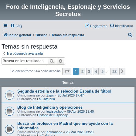
Foro de Inteligencia, Espionaje y Servicios
Secretos
FAQ
Registrarse
Identificarse
B
Índice general
Buscar
Temas sin respuesta
u
Temas sin respuesta
s
Ir a búsqueda avanzada
c
Buscar
Búsqueda avanzada
a
Página
1
de
23
1
2
3
4
5
23
Sigui
Se encontraron 564 coincidencias
r
…
Temas
Segunda estrella de la selección España de fútbol
Último mensaje por
Zigor
«
20 Jul 2026 17:47
Publicado en
La Cafeteria
Blog de Inteligencia y operaciones
Último mensaje por
lewisbishop
«
09 Abr 2026 19:40
Publicado en
Historia del Espionaje
Busco un profesor en Madrid que me ayude con la
informática
Último mensaje por
Kathariana
«
25 Mar 2026 13:20
Publicado en
La Cafeteria