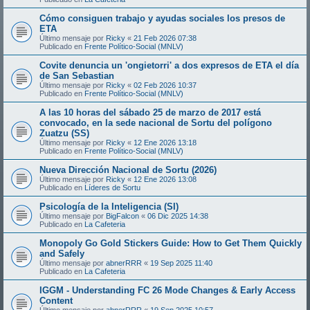
Cómo consiguen trabajo y ayudas sociales los presos de
ETA
Último mensaje por
Ricky
«
21 Feb 2026 07:38
Publicado en
Frente Político-Social (MNLV)
Covite denuncia un 'ongietorri' a dos expresos de ETA el día
de San Sebastian
Último mensaje por
Ricky
«
02 Feb 2026 10:37
Publicado en
Frente Político-Social (MNLV)
A las 10 horas del sábado 25 de marzo de 2017 está
convocado, en la sede nacional de Sortu del polígono
Zuatzu (SS)
Último mensaje por
Ricky
«
12 Ene 2026 13:18
Publicado en
Frente Político-Social (MNLV)
Nueva Dirección Nacional de Sortu (2026)
Último mensaje por
Ricky
«
12 Ene 2026 13:08
Publicado en
Líderes de Sortu
Psicología de la Inteligencia (SI)
Último mensaje por
BigFalcon
«
06 Dic 2025 14:38
Publicado en
La Cafeteria
Monopoly Go Gold Stickers Guide: How to Get Them Quickly
and Safely
Último mensaje por
abnerRRR
«
19 Sep 2025 11:40
Publicado en
La Cafeteria
IGGM - Understanding FC 26 Mode Changes & Early Access
Content
Último mensaje por
abnerRRR
«
19 Sep 2025 10:57