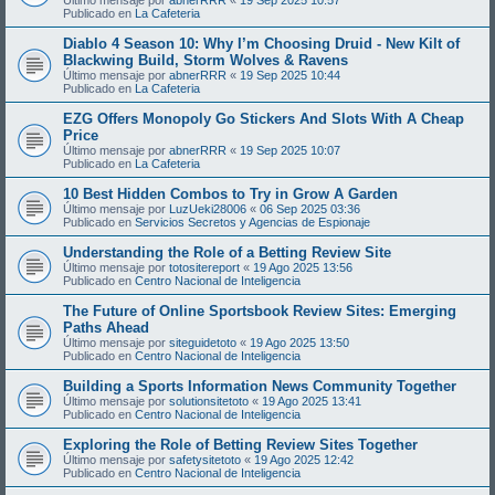
Publicado en
La Cafeteria
Diablo 4 Season 10: Why I’m Choosing Druid - New Kilt of
Blackwing Build, Storm Wolves & Ravens
Último mensaje por
abnerRRR
«
19 Sep 2025 10:44
Publicado en
La Cafeteria
EZG Offers Monopoly Go Stickers And Slots With A Cheap
Price
Último mensaje por
abnerRRR
«
19 Sep 2025 10:07
Publicado en
La Cafeteria
10 Best Hidden Combos to Try in Grow A Garden
Último mensaje por
LuzUeki28006
«
06 Sep 2025 03:36
Publicado en
Servicios Secretos y Agencias de Espionaje
Understanding the Role of a Betting Review Site
Último mensaje por
totositereport
«
19 Ago 2025 13:56
Publicado en
Centro Nacional de Inteligencia
The Future of Online Sportsbook Review Sites: Emerging
Paths Ahead
Último mensaje por
siteguidetoto
«
19 Ago 2025 13:50
Publicado en
Centro Nacional de Inteligencia
Building a Sports Information News Community Together
Último mensaje por
solutionsitetoto
«
19 Ago 2025 13:41
Publicado en
Centro Nacional de Inteligencia
Exploring the Role of Betting Review Sites Together
Último mensaje por
safetysitetoto
«
19 Ago 2025 12:42
Publicado en
Centro Nacional de Inteligencia