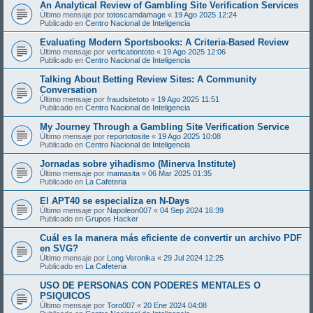
An Analytical Review of Gambling Site Verification Services
Último mensaje por
totoscamdamage
«
19 Ago 2025 12:24
Publicado en
Centro Nacional de Inteligencia
Evaluating Modern Sportsbooks: A Criteria-Based Review
Último mensaje por
verficationtoto
«
19 Ago 2025 12:06
Publicado en
Centro Nacional de Inteligencia
Talking About Betting Review Sites: A Community
Conversation
Último mensaje por
fraudsitetoto
«
19 Ago 2025 11:51
Publicado en
Centro Nacional de Inteligencia
My Journey Through a Gambling Site Verification Service
Último mensaje por
reportotosite
«
19 Ago 2025 10:08
Publicado en
Centro Nacional de Inteligencia
Jornadas sobre yihadismo (Minerva Institute)
Último mensaje por
mamasita
«
06 Mar 2025 01:35
Publicado en
La Cafeteria
El APT40 se especializa en N-Days
Último mensaje por
Napoleon007
«
04 Sep 2024 16:39
Publicado en
Grupos Hacker
Cuál es la manera más eficiente de convertir un archivo PDF
en SVG?
Último mensaje por
Long Veronika
«
29 Jul 2024 12:25
Publicado en
La Cafeteria
USO DE PERSONAS CON PODERES MENTALES O
PSIQUICOS
Último mensaje por
Toro007
«
20 Ene 2024 04:08