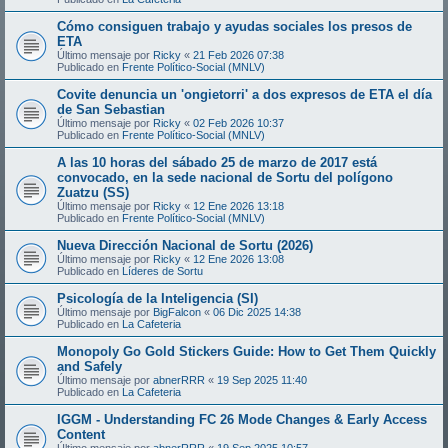
Cómo consiguen trabajo y ayudas sociales los presos de
ETA
Último mensaje por
Ricky
«
21 Feb 2026 07:38
Publicado en
Frente Político-Social (MNLV)
Covite denuncia un 'ongietorri' a dos expresos de ETA el día
de San Sebastian
Último mensaje por
Ricky
«
02 Feb 2026 10:37
Publicado en
Frente Político-Social (MNLV)
A las 10 horas del sábado 25 de marzo de 2017 está
convocado, en la sede nacional de Sortu del polígono
Zuatzu (SS)
Último mensaje por
Ricky
«
12 Ene 2026 13:18
Publicado en
Frente Político-Social (MNLV)
Nueva Dirección Nacional de Sortu (2026)
Último mensaje por
Ricky
«
12 Ene 2026 13:08
Publicado en
Líderes de Sortu
Psicología de la Inteligencia (SI)
Último mensaje por
BigFalcon
«
06 Dic 2025 14:38
Publicado en
La Cafeteria
Monopoly Go Gold Stickers Guide: How to Get Them Quickly
and Safely
Último mensaje por
abnerRRR
«
19 Sep 2025 11:40
Publicado en
La Cafeteria
IGGM - Understanding FC 26 Mode Changes & Early Access
Content
Último mensaje por
abnerRRR
«
19 Sep 2025 10:57