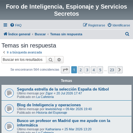
Foro de Inteligencia, Espionaje y Servicios
Secretos
FAQ
Registrarse
Identificarse
B
Índice general
Buscar
Temas sin respuesta
u
Temas sin respuesta
s
Ir a búsqueda avanzada
c
Buscar
Búsqueda avanzada
a
Página
1
de
23
1
2
3
4
5
23
Sigui
Se encontraron 564 coincidencias
r
…
Temas
Segunda estrella de la selección España de fútbol
Último mensaje por
Zigor
«
20 Jul 2026 17:47
Publicado en
La Cafeteria
Blog de Inteligencia y operaciones
Último mensaje por
lewisbishop
«
09 Abr 2026 19:40
Publicado en
Historia del Espionaje
Busco un profesor en Madrid que me ayude con la
informática
Último mensaje por
Kathariana
«
25 Mar 2026 13:20
Publicado en
La Cafeteria