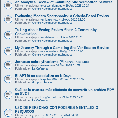
An Analytical Review of Gambling Site Verification Services
Último mensaje por
totoscamdamage
«
19 Ago 2025 12:24
Publicado en
Centro Nacional de Inteligencia
Evaluating Modern Sportsbooks: A Criteria-Based Review
Último mensaje por
verficationtoto
«
19 Ago 2025 12:06
Publicado en
Centro Nacional de Inteligencia
Talking About Betting Review Sites: A Community
Conversation
Último mensaje por
fraudsitetoto
«
19 Ago 2025 11:51
Publicado en
Centro Nacional de Inteligencia
My Journey Through a Gambling Site Verification Service
Último mensaje por
reportotosite
«
19 Ago 2025 10:08
Publicado en
Centro Nacional de Inteligencia
Jornadas sobre yihadismo (Minerva Institute)
Último mensaje por
mamasita
«
06 Mar 2025 01:35
Publicado en
La Cafeteria
El APT40 se especializa en N-Days
Último mensaje por
Napoleon007
«
04 Sep 2024 16:39
Publicado en
Grupos Hacker
Cuál es la manera más eficiente de convertir un archivo PDF
en SVG?
Último mensaje por
Long Veronika
«
29 Jul 2024 12:25
Publicado en
La Cafeteria
USO DE PERSONAS CON PODERES MENTALES O
PSIQUICOS
Último mensaje por
Toro007
«
20 Ene 2024 04:08