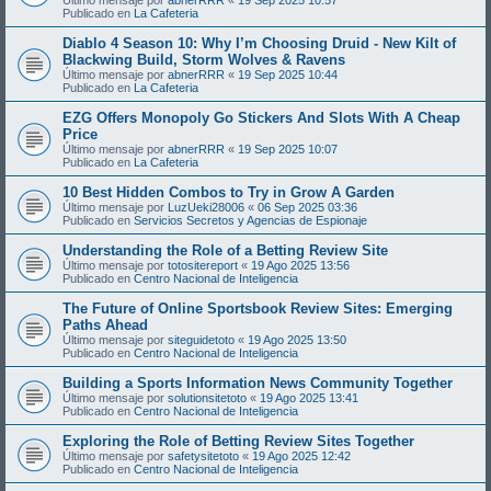
Publicado en
La Cafeteria
Diablo 4 Season 10: Why I’m Choosing Druid - New Kilt of
Blackwing Build, Storm Wolves & Ravens
Último mensaje por
abnerRRR
«
19 Sep 2025 10:44
Publicado en
La Cafeteria
EZG Offers Monopoly Go Stickers And Slots With A Cheap
Price
Último mensaje por
abnerRRR
«
19 Sep 2025 10:07
Publicado en
La Cafeteria
10 Best Hidden Combos to Try in Grow A Garden
Último mensaje por
LuzUeki28006
«
06 Sep 2025 03:36
Publicado en
Servicios Secretos y Agencias de Espionaje
Understanding the Role of a Betting Review Site
Último mensaje por
totositereport
«
19 Ago 2025 13:56
Publicado en
Centro Nacional de Inteligencia
The Future of Online Sportsbook Review Sites: Emerging
Paths Ahead
Último mensaje por
siteguidetoto
«
19 Ago 2025 13:50
Publicado en
Centro Nacional de Inteligencia
Building a Sports Information News Community Together
Último mensaje por
solutionsitetoto
«
19 Ago 2025 13:41
Publicado en
Centro Nacional de Inteligencia
Exploring the Role of Betting Review Sites Together
Último mensaje por
safetysitetoto
«
19 Ago 2025 12:42
Publicado en
Centro Nacional de Inteligencia