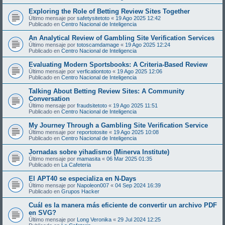
Exploring the Role of Betting Review Sites Together
Último mensaje por
safetysitetoto
«
19 Ago 2025 12:42
Publicado en
Centro Nacional de Inteligencia
An Analytical Review of Gambling Site Verification Services
Último mensaje por
totoscamdamage
«
19 Ago 2025 12:24
Publicado en
Centro Nacional de Inteligencia
Evaluating Modern Sportsbooks: A Criteria-Based Review
Último mensaje por
verficationtoto
«
19 Ago 2025 12:06
Publicado en
Centro Nacional de Inteligencia
Talking About Betting Review Sites: A Community
Conversation
Último mensaje por
fraudsitetoto
«
19 Ago 2025 11:51
Publicado en
Centro Nacional de Inteligencia
My Journey Through a Gambling Site Verification Service
Último mensaje por
reportotosite
«
19 Ago 2025 10:08
Publicado en
Centro Nacional de Inteligencia
Jornadas sobre yihadismo (Minerva Institute)
Último mensaje por
mamasita
«
06 Mar 2025 01:35
Publicado en
La Cafeteria
El APT40 se especializa en N-Days
Último mensaje por
Napoleon007
«
04 Sep 2024 16:39
Publicado en
Grupos Hacker
Cuál es la manera más eficiente de convertir un archivo PDF
en SVG?
Último mensaje por
Long Veronika
«
29 Jul 2024 12:25