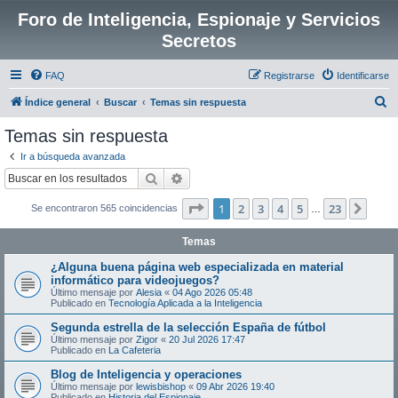
Foro de Inteligencia, Espionaje y Servicios
Secretos
FAQ
Registrarse
Identificarse
B
Índice general
Buscar
Temas sin respuesta
u
Temas sin respuesta
s
Ir a búsqueda avanzada
c
Buscar
Búsqueda avanzada
a
Página
1
de
23
1
2
3
4
5
23
Sigui
Se encontraron 565 coincidencias
r
…
Temas
¿Alguna buena página web especializada en material
informático para videojuegos?
Último mensaje por
Alesia
«
04 Ago 2026 05:48
Publicado en
Tecnología Aplicada a la Inteligencia
Segunda estrella de la selección España de fútbol
Último mensaje por
Zigor
«
20 Jul 2026 17:47
Publicado en
La Cafeteria
Blog de Inteligencia y operaciones
Último mensaje por
lewisbishop
«
09 Abr 2026 19:40
Publicado en
Historia del Espionaje