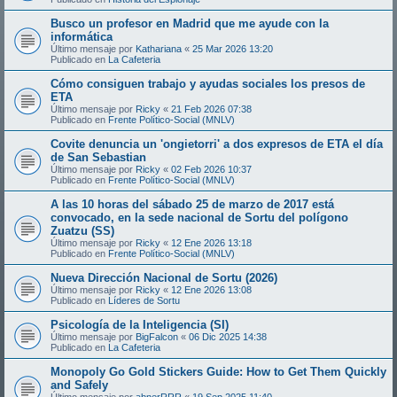
Busco un profesor en Madrid que me ayude con la
informática
Último mensaje por
Kathariana
«
25 Mar 2026 13:20
Publicado en
La Cafeteria
Cómo consiguen trabajo y ayudas sociales los presos de
ETA
Último mensaje por
Ricky
«
21 Feb 2026 07:38
Publicado en
Frente Político-Social (MNLV)
Covite denuncia un 'ongietorri' a dos expresos de ETA el día
de San Sebastian
Último mensaje por
Ricky
«
02 Feb 2026 10:37
Publicado en
Frente Político-Social (MNLV)
A las 10 horas del sábado 25 de marzo de 2017 está
convocado, en la sede nacional de Sortu del polígono
Zuatzu (SS)
Último mensaje por
Ricky
«
12 Ene 2026 13:18
Publicado en
Frente Político-Social (MNLV)
Nueva Dirección Nacional de Sortu (2026)
Último mensaje por
Ricky
«
12 Ene 2026 13:08
Publicado en
Líderes de Sortu
Psicología de la Inteligencia (SI)
Último mensaje por
BigFalcon
«
06 Dic 2025 14:38
Publicado en
La Cafeteria
Monopoly Go Gold Stickers Guide: How to Get Them Quickly
and Safely
Último mensaje por
abnerRRR
«
19 Sep 2025 11:40