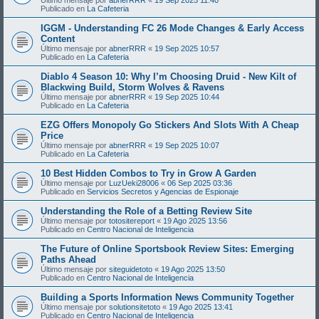
Publicado en
La Cafeteria
IGGM - Understanding FC 26 Mode Changes & Early Access
Content
Último mensaje por
abnerRRR
«
19 Sep 2025 10:57
Publicado en
La Cafeteria
Diablo 4 Season 10: Why I’m Choosing Druid - New Kilt of
Blackwing Build, Storm Wolves & Ravens
Último mensaje por
abnerRRR
«
19 Sep 2025 10:44
Publicado en
La Cafeteria
EZG Offers Monopoly Go Stickers And Slots With A Cheap
Price
Último mensaje por
abnerRRR
«
19 Sep 2025 10:07
Publicado en
La Cafeteria
10 Best Hidden Combos to Try in Grow A Garden
Último mensaje por
LuzUeki28006
«
06 Sep 2025 03:36
Publicado en
Servicios Secretos y Agencias de Espionaje
Understanding the Role of a Betting Review Site
Último mensaje por
totositereport
«
19 Ago 2025 13:56
Publicado en
Centro Nacional de Inteligencia
The Future of Online Sportsbook Review Sites: Emerging
Paths Ahead
Último mensaje por
siteguidetoto
«
19 Ago 2025 13:50
Publicado en
Centro Nacional de Inteligencia
Building a Sports Information News Community Together
Último mensaje por
solutionsitetoto
«
19 Ago 2025 13:41
Publicado en
Centro Nacional de Inteligencia