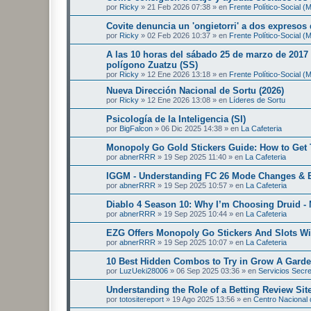
por
Ricky
»
21 Feb 2026 07:38
» en
Frente Político-Social 
Covite denuncia un 'ongietorri' a dos expresos
por
Ricky
»
02 Feb 2026 10:37
» en
Frente Político-Social 
A las 10 horas del sábado 25 de marzo de 2017 
polígono Zuatzu (SS)
por
Ricky
»
12 Ene 2026 13:18
» en
Frente Político-Social 
Nueva Dirección Nacional de Sortu (2026)
por
Ricky
»
12 Ene 2026 13:08
» en
Líderes de Sortu
Psicología de la Inteligencia (SI)
por
BigFalcon
»
06 Dic 2025 14:38
» en
La Cafeteria
Monopoly Go Gold Stickers Guide: How to Get 
por
abnerRRR
»
19 Sep 2025 11:40
» en
La Cafeteria
IGGM - Understanding FC 26 Mode Changes & E
por
abnerRRR
»
19 Sep 2025 10:57
» en
La Cafeteria
Diablo 4 Season 10: Why I’m Choosing Druid - 
por
abnerRRR
»
19 Sep 2025 10:44
» en
La Cafeteria
EZG Offers Monopoly Go Stickers And Slots Wi
por
abnerRRR
»
19 Sep 2025 10:07
» en
La Cafeteria
10 Best Hidden Combos to Try in Grow A Gard
por
LuzUeki28006
»
06 Sep 2025 03:36
» en
Servicios Secr
Understanding the Role of a Betting Review Sit
por
totositereport
»
19 Ago 2025 13:56
» en
Centro Nacional d