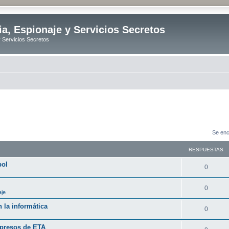
ia, Espionaje y Servicios Secretos
y Servicios Secretos
Se enc
RESPUESTAS
bol
R
0
e
R
0
aje
s
e
 la informática
p
R
0
s
u
e
 presos de ETA
p