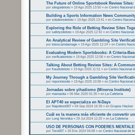
The Future of Online Sportsbook Review Sites
por
siteguidetoto
»
19 Ago 2025 13:50
» en
Centro Nacional d
Building a Sports Information News Communit
por
solutionsitetoto
»
19 Ago 2025 13:41
» en
Centro Nacional
Exploring the Role of Betting Review Sites Tog
por
safetysitetoto
»
19 Ago 2025 12:42
» en
Centro Nacional 
An Analytical Review of Gambling Site Verificat
por
totoscamdamage
»
19 Ago 2025 12:24
» en
Centro Nacion
Evaluating Modern Sportsbooks: A Criteria-Ba
por
verficationtoto
»
19 Ago 2025 12:06
» en
Centro Nacional 
Talking About Betting Review Sites: A Commun
por
fraudsitetoto
»
19 Ago 2025 11:51
» en
Centro Nacional de
My Journey Through a Gambling Site Verificati
por
reportotosite
»
19 Ago 2025 10:08
» en
Centro Nacional d
Jornadas sobre yihadismo (Minerva Institute)
por
mamasita
»
06 Mar 2025 01:35
» en
La Cafeteria
El APT40 se especializa en N-Days
por
Napoleon007
»
04 Sep 2024 16:39
» en
Grupos Hacker
Cuál es la manera más eficiente de convertir 
por
Long Veronika
»
29 Jul 2024 12:25
» en
La Cafeteria
USO DE PERSONAS CON PODERES MENTALES
por
Toro007
»
20 Ene 2024 04:08
» en
Centro Nacional de In