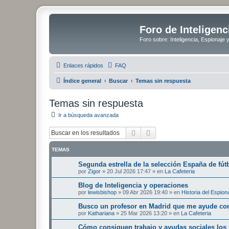
Foro de Inteligenc
Foro sobre: Inteligencia, Espionaje 
Enlaces rápidos
FAQ
Índice general
Buscar
Temas sin respuesta
Temas sin respuesta
Ir a búsqueda avanzada
Buscar
Búsqueda avanzada
TEMAS
Segunda estrella de la selección España de fút
por
Zigor
»
20 Jul 2026 17:47
» en
La Cafeteria
Blog de Inteligencia y operaciones
por
lewisbishop
»
09 Abr 2026 19:40
» en
Historia del Espion
Busco un profesor en Madrid que me ayude con
por
Kathariana
»
25 Mar 2026 13:20
» en
La Cafeteria
Cómo consiguen trabajo y ayudas sociales los