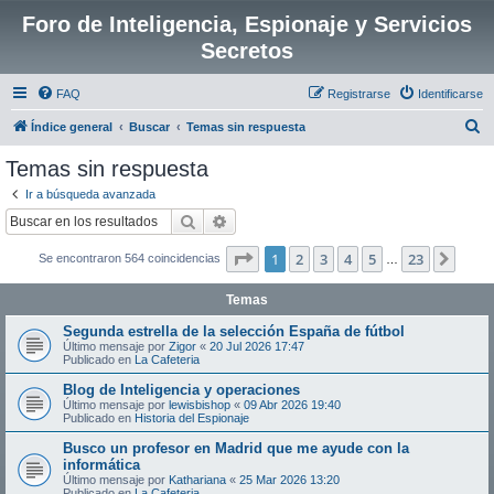
Foro de Inteligencia, Espionaje y Servicios
Secretos
FAQ
Registrarse
Identificarse
B
Índice general
Buscar
Temas sin respuesta
u
Temas sin respuesta
s
Ir a búsqueda avanzada
c
Buscar
Búsqueda avanzada
a
Página
1
de
23
1
2
3
4
5
23
Sigui
Se encontraron 564 coincidencias
r
…
Temas
Segunda estrella de la selección España de fútbol
Último mensaje por
Zigor
«
20 Jul 2026 17:47
Publicado en
La Cafeteria
Blog de Inteligencia y operaciones
Último mensaje por
lewisbishop
«
09 Abr 2026 19:40
Publicado en
Historia del Espionaje
Busco un profesor en Madrid que me ayude con la
informática
Último mensaje por
Kathariana
«
25 Mar 2026 13:20
Publicado en
La Cafeteria