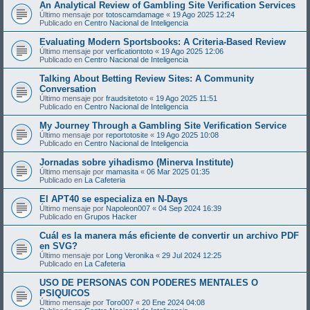
An Analytical Review of Gambling Site Verification Services
Último mensaje por
totoscamdamage
«
19 Ago 2025 12:24
Publicado en
Centro Nacional de Inteligencia
Evaluating Modern Sportsbooks: A Criteria-Based Review
Último mensaje por
verficationtoto
«
19 Ago 2025 12:06
Publicado en
Centro Nacional de Inteligencia
Talking About Betting Review Sites: A Community
Conversation
Último mensaje por
fraudsitetoto
«
19 Ago 2025 11:51
Publicado en
Centro Nacional de Inteligencia
My Journey Through a Gambling Site Verification Service
Último mensaje por
reportotosite
«
19 Ago 2025 10:08
Publicado en
Centro Nacional de Inteligencia
Jornadas sobre yihadismo (Minerva Institute)
Último mensaje por
mamasita
«
06 Mar 2025 01:35
Publicado en
La Cafeteria
El APT40 se especializa en N-Days
Último mensaje por
Napoleon007
«
04 Sep 2024 16:39
Publicado en
Grupos Hacker
Cuál es la manera más eficiente de convertir un archivo PDF
en SVG?
Último mensaje por
Long Veronika
«
29 Jul 2024 12:25
Publicado en
La Cafeteria
USO DE PERSONAS CON PODERES MENTALES O
PSIQUICOS
Último mensaje por
Toro007
«
20 Ene 2024 04:08