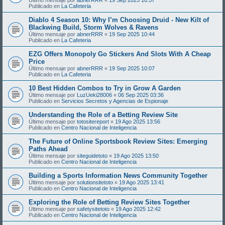
Publicado en
La Cafeteria
Diablo 4 Season 10: Why I’m Choosing Druid - New Kilt of
Blackwing Build, Storm Wolves & Ravens
Último mensaje por
abnerRRR
«
19 Sep 2025 10:44
Publicado en
La Cafeteria
EZG Offers Monopoly Go Stickers And Slots With A Cheap
Price
Último mensaje por
abnerRRR
«
19 Sep 2025 10:07
Publicado en
La Cafeteria
10 Best Hidden Combos to Try in Grow A Garden
Último mensaje por
LuzUeki28006
«
06 Sep 2025 03:36
Publicado en
Servicios Secretos y Agencias de Espionaje
Understanding the Role of a Betting Review Site
Último mensaje por
totositereport
«
19 Ago 2025 13:56
Publicado en
Centro Nacional de Inteligencia
The Future of Online Sportsbook Review Sites: Emerging
Paths Ahead
Último mensaje por
siteguidetoto
«
19 Ago 2025 13:50
Publicado en
Centro Nacional de Inteligencia
Building a Sports Information News Community Together
Último mensaje por
solutionsitetoto
«
19 Ago 2025 13:41
Publicado en
Centro Nacional de Inteligencia
Exploring the Role of Betting Review Sites Together
Último mensaje por
safetysitetoto
«
19 Ago 2025 12:42
Publicado en
Centro Nacional de Inteligencia