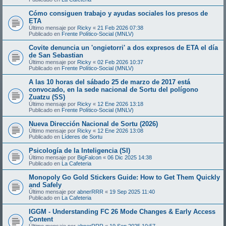
Cómo consiguen trabajo y ayudas sociales los presos de
ETA
Último mensaje por
Ricky
«
21 Feb 2026 07:38
Publicado en
Frente Político-Social (MNLV)
Covite denuncia un 'ongietorri' a dos expresos de ETA el día
de San Sebastian
Último mensaje por
Ricky
«
02 Feb 2026 10:37
Publicado en
Frente Político-Social (MNLV)
A las 10 horas del sábado 25 de marzo de 2017 está
convocado, en la sede nacional de Sortu del polígono
Zuatzu (SS)
Último mensaje por
Ricky
«
12 Ene 2026 13:18
Publicado en
Frente Político-Social (MNLV)
Nueva Dirección Nacional de Sortu (2026)
Último mensaje por
Ricky
«
12 Ene 2026 13:08
Publicado en
Líderes de Sortu
Psicología de la Inteligencia (SI)
Último mensaje por
BigFalcon
«
06 Dic 2025 14:38
Publicado en
La Cafeteria
Monopoly Go Gold Stickers Guide: How to Get Them Quickly
and Safely
Último mensaje por
abnerRRR
«
19 Sep 2025 11:40
Publicado en
La Cafeteria
IGGM - Understanding FC 26 Mode Changes & Early Access
Content
Último mensaje por
abnerRRR
«
19 Sep 2025 10:57