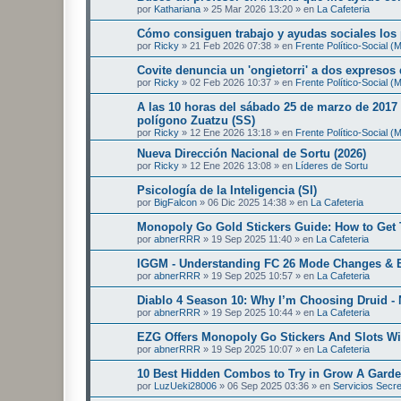
por
Kathariana
»
25 Mar 2026 13:20
» en
La Cafeteria
Cómo consiguen trabajo y ayudas sociales los
por
Ricky
»
21 Feb 2026 07:38
» en
Frente Político-Social 
Covite denuncia un 'ongietorri' a dos expresos
por
Ricky
»
02 Feb 2026 10:37
» en
Frente Político-Social 
A las 10 horas del sábado 25 de marzo de 2017 
polígono Zuatzu (SS)
por
Ricky
»
12 Ene 2026 13:18
» en
Frente Político-Social 
Nueva Dirección Nacional de Sortu (2026)
por
Ricky
»
12 Ene 2026 13:08
» en
Líderes de Sortu
Psicología de la Inteligencia (SI)
por
BigFalcon
»
06 Dic 2025 14:38
» en
La Cafeteria
Monopoly Go Gold Stickers Guide: How to Get 
por
abnerRRR
»
19 Sep 2025 11:40
» en
La Cafeteria
IGGM - Understanding FC 26 Mode Changes & E
por
abnerRRR
»
19 Sep 2025 10:57
» en
La Cafeteria
Diablo 4 Season 10: Why I’m Choosing Druid - 
por
abnerRRR
»
19 Sep 2025 10:44
» en
La Cafeteria
EZG Offers Monopoly Go Stickers And Slots Wi
por
abnerRRR
»
19 Sep 2025 10:07
» en
La Cafeteria
10 Best Hidden Combos to Try in Grow A Gard
por
LuzUeki28006
»
06 Sep 2025 03:36
» en
Servicios Secr