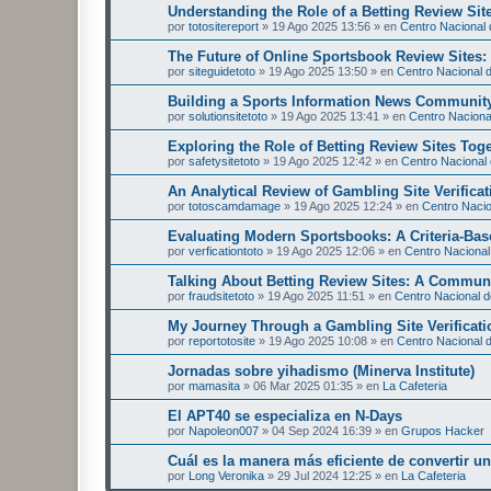
Understanding the Role of a Betting Review Sit
por
totositereport
»
19 Ago 2025 13:56
» en
Centro Nacional d
The Future of Online Sportsbook Review Sites
por
siteguidetoto
»
19 Ago 2025 13:50
» en
Centro Nacional d
Building a Sports Information News Communit
por
solutionsitetoto
»
19 Ago 2025 13:41
» en
Centro Nacional
Exploring the Role of Betting Review Sites Tog
por
safetysitetoto
»
19 Ago 2025 12:42
» en
Centro Nacional 
An Analytical Review of Gambling Site Verificat
por
totoscamdamage
»
19 Ago 2025 12:24
» en
Centro Nacion
Evaluating Modern Sportsbooks: A Criteria-Ba
por
verficationtoto
»
19 Ago 2025 12:06
» en
Centro Nacional 
Talking About Betting Review Sites: A Commun
por
fraudsitetoto
»
19 Ago 2025 11:51
» en
Centro Nacional de
My Journey Through a Gambling Site Verificati
por
reportotosite
»
19 Ago 2025 10:08
» en
Centro Nacional d
Jornadas sobre yihadismo (Minerva Institute)
por
mamasita
»
06 Mar 2025 01:35
» en
La Cafeteria
El APT40 se especializa en N-Days
por
Napoleon007
»
04 Sep 2024 16:39
» en
Grupos Hacker
Cuál es la manera más eficiente de convertir 
por
Long Veronika
»
29 Jul 2024 12:25
» en
La Cafeteria