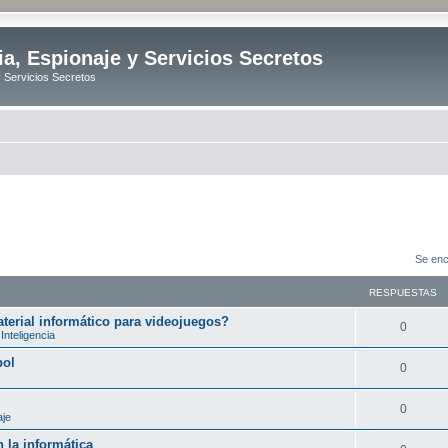
ia, Espionaje y Servicios Secretos
y Servicios Secretos
Se enc
RESPUESTAS
erial informático para videojuegos?
R
0
Inteligencia
e
bol
R
0
s
e
p
R
0
aje
s
u
e
 la informática
p