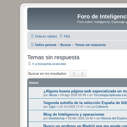
Foro de Inteligenc
Foro sobre: Inteligencia, Espionaje 
Enlaces rápidos
FAQ
Índice general
Buscar
Temas sin respuesta
Temas sin respuesta
Ir a búsqueda avanzada
Buscar
Búsqueda avanzada
TEMAS
¿Alguna buena página web especializada en mat
por
Alesia
»
04 Ago 2026 05:48
» en
Tecnología Aplicada a la 
Segunda estrella de la selección España de fút
por
Zigor
»
20 Jul 2026 17:47
» en
La Cafeteria
Blog de Inteligencia y operaciones
por
lewisbishop
»
09 Abr 2026 19:40
» en
Historia del Espion
Busco un profesor en Madrid que me ayude con