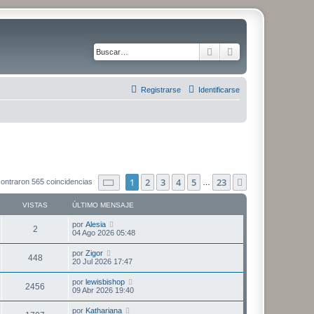
Buscar
Búsqueda avanza
Registrarse
Identificarse
Página
1
de
23
1
2
3
4
5
23
Siguiente
ontraron 565 coincidencias
…
VISTAS
ÚLTIMO MENSAJE
Ú
por
Alesia
V
2
l
04 Ago 2026 05:48
t
i
i
Ú
por
Zigor
V
448
m
l
20 Jul 2026 17:47
s
o
t
m
i
i
Ú
por
lewisbishop
t
e
V
2456
m
l
09 Abr 2026 19:40
n
s
o
t
s
a
m
i
i
a
Ú
por
Kathariana
t
e