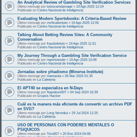
An Analytical Review of Gambling Site Verification Services
Último mensaje por
totoscamdamage
«
19 Ago 2025 12:24
Publicado en
Centro Nacional de Inteligencia
Evaluating Modern Sportsbooks: A Criteria-Based Review
Último mensaje por
verficationtoto
«
19 Ago 2025 12:06
Publicado en
Centro Nacional de Inteligencia
Talking About Betting Review Sites: A Community
Conversation
Último mensaje por
fraudsitetoto
«
19 Ago 2025 11:51
Publicado en
Centro Nacional de Inteligencia
My Journey Through a Gambling Site Verification Service
Último mensaje por
reportotosite
«
19 Ago 2025 10:08
Publicado en
Centro Nacional de Inteligencia
Jornadas sobre yihadismo (Minerva Institute)
Último mensaje por
mamasita
«
06 Mar 2025 01:35
Publicado en
La Cafeteria
El APT40 se especializa en N-Days
Último mensaje por
Napoleon007
«
04 Sep 2024 16:39
Publicado en
Grupos Hacker
Cuál es la manera más eficiente de convertir un archivo PDF
en SVG?
Último mensaje por
Long Veronika
«
29 Jul 2024 12:25
Publicado en
La Cafeteria
USO DE PERSONAS CON PODERES MENTALES O
PSIQUICOS
Último mensaje por
Toro007
«
20 Ene 2024 04:08