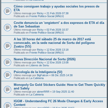
Cómo consiguen trabajo y ayudas sociales los presos de
ETA
Último mensaje por
Ricky
«
21 Feb 2026 07:38
Publicado en
Frente Político-Social (MNLV)
Covite denuncia un 'ongietorri' a dos expresos de ETA el día
de San Sebastian
Último mensaje por
Ricky
«
02 Feb 2026 10:37
Publicado en
Frente Político-Social (MNLV)
A las 10 horas del sábado 25 de marzo de 2017 está
convocado, en la sede nacional de Sortu del polígono
Zuatzu (SS)
Último mensaje por
Ricky
«
12 Ene 2026 13:18
Publicado en
Frente Político-Social (MNLV)
Nueva Dirección Nacional de Sortu (2026)
Último mensaje por
Ricky
«
12 Ene 2026 13:08
Publicado en
Líderes de Sortu
Psicología de la Inteligencia (SI)
Último mensaje por
BigFalcon
«
06 Dic 2025 14:38
Publicado en
La Cafeteria
Monopoly Go Gold Stickers Guide: How to Get Them Quickly
and Safely
Último mensaje por
abnerRRR
«
19 Sep 2025 11:40
Publicado en
La Cafeteria
IGGM - Understanding FC 26 Mode Changes & Early Access
Content
Último mensaje por
abnerRRR
«
19 Sep 2025 10:57