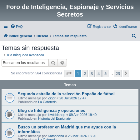
Foro de Inteligencia, Espionaje y Servicios
Secretos
FAQ
Registrarse
Identificarse
B
Índice general
Buscar
Temas sin respuesta
u
Temas sin respuesta
s
Ir a búsqueda avanzada
c
Buscar
Búsqueda avanzada
a
Página
1
de
23
1
2
3
4
5
23
Sigui
Se encontraron 564 coincidencias
r
…
Temas
Segunda estrella de la selección España de fútbol
Último mensaje por
Zigor
«
20 Jul 2026 17:47
Publicado en
La Cafeteria
Blog de Inteligencia y operaciones
Último mensaje por
lewisbishop
«
09 Abr 2026 19:40
Publicado en
Historia del Espionaje
Busco un profesor en Madrid que me ayude con la
informática
Último mensaje por
Kathariana
«
25 Mar 2026 13:20
Publicado en
La Cafeteria