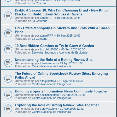
Publicado en
La Cafeteria
Diablo 4 Season 10: Why I’m Choosing Druid - New Kilt of
Blackwing Build, Storm Wolves & Ravens
Último mensaje por
abnerRRR
«
19 Sep 2025 10:44
Publicado en
La Cafeteria
EZG Offers Monopoly Go Stickers And Slots With A Cheap
Price
Último mensaje por
abnerRRR
«
19 Sep 2025 10:07
Publicado en
La Cafeteria
10 Best Hidden Combos to Try in Grow A Garden
Último mensaje por
LuzUeki28006
«
06 Sep 2025 03:36
Publicado en
Servicios Secretos y Agencias de Espionaje
Understanding the Role of a Betting Review Site
Último mensaje por
totositereport
«
19 Ago 2025 13:56
Publicado en
Centro Nacional de Inteligencia
The Future of Online Sportsbook Review Sites: Emerging
Paths Ahead
Último mensaje por
siteguidetoto
«
19 Ago 2025 13:50
Publicado en
Centro Nacional de Inteligencia
Building a Sports Information News Community Together
Último mensaje por
solutionsitetoto
«
19 Ago 2025 13:41
Publicado en
Centro Nacional de Inteligencia
Exploring the Role of Betting Review Sites Together
Último mensaje por
safetysitetoto
«
19 Ago 2025 12:42
Publicado en
Centro Nacional de Inteligencia