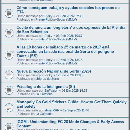
Cómo consiguen trabajo y ayudas sociales los presos de
ETA
Último mensaje por
Ricky
«
21 Feb 2026 07:38
Publicado en
Frente Político-Social (MNLV)
Covite denuncia un 'ongietorri' a dos expresos de ETA el día
de San Sebastian
Último mensaje por
Ricky
«
02 Feb 2026 10:37
Publicado en
Frente Político-Social (MNLV)
A las 10 horas del sábado 25 de marzo de 2017 está
convocado, en la sede nacional de Sortu del polígono
Zuatzu (SS)
Último mensaje por
Ricky
«
12 Ene 2026 13:18
Publicado en
Frente Político-Social (MNLV)
Nueva Dirección Nacional de Sortu (2026)
Último mensaje por
Ricky
«
12 Ene 2026 13:08
Publicado en
Líderes de Sortu
Psicología de la Inteligencia (SI)
Último mensaje por
BigFalcon
«
06 Dic 2025 14:38
Publicado en
La Cafeteria
Monopoly Go Gold Stickers Guide: How to Get Them Quickly
and Safely
Último mensaje por
abnerRRR
«
19 Sep 2025 11:40
Publicado en
La Cafeteria
IGGM - Understanding FC 26 Mode Changes & Early Access
Content
Último mensaje por
abnerRRR
«
19 Sep 2025 10:57