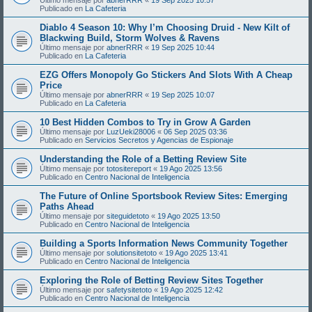
Publicado en
La Cafeteria
Diablo 4 Season 10: Why I’m Choosing Druid - New Kilt of
Blackwing Build, Storm Wolves & Ravens
Último mensaje por
abnerRRR
«
19 Sep 2025 10:44
Publicado en
La Cafeteria
EZG Offers Monopoly Go Stickers And Slots With A Cheap
Price
Último mensaje por
abnerRRR
«
19 Sep 2025 10:07
Publicado en
La Cafeteria
10 Best Hidden Combos to Try in Grow A Garden
Último mensaje por
LuzUeki28006
«
06 Sep 2025 03:36
Publicado en
Servicios Secretos y Agencias de Espionaje
Understanding the Role of a Betting Review Site
Último mensaje por
totositereport
«
19 Ago 2025 13:56
Publicado en
Centro Nacional de Inteligencia
The Future of Online Sportsbook Review Sites: Emerging
Paths Ahead
Último mensaje por
siteguidetoto
«
19 Ago 2025 13:50
Publicado en
Centro Nacional de Inteligencia
Building a Sports Information News Community Together
Último mensaje por
solutionsitetoto
«
19 Ago 2025 13:41
Publicado en
Centro Nacional de Inteligencia
Exploring the Role of Betting Review Sites Together
Último mensaje por
safetysitetoto
«
19 Ago 2025 12:42
Publicado en
Centro Nacional de Inteligencia