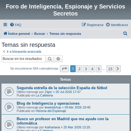
Foro de Inteligencia, Espionaje y Servicios
Secretos
FAQ
Registrarse
Identificarse
B
Índice general
Buscar
Temas sin respuesta
u
Temas sin respuesta
s
Ir a búsqueda avanzada
c
Buscar
Búsqueda avanzada
a
Página
1
de
23
1
2
3
4
5
23
Sigui
Se encontraron 564 coincidencias
r
…
Temas
Segunda estrella de la selección España de fútbol
Último mensaje por
Zigor
«
20 Jul 2026 17:47
Publicado en
La Cafeteria
Blog de Inteligencia y operaciones
Último mensaje por
lewisbishop
«
09 Abr 2026 19:40
Publicado en
Historia del Espionaje
Busco un profesor en Madrid que me ayude con la
informática
Último mensaje por
Kathariana
«
25 Mar 2026 13:20
Publicado en
La Cafeteria