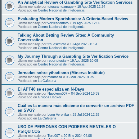
An Analytical Review of Gambling Site Verification Services
Último mensaje por
totoscamdamage
«
19 Ago 2025 12:24
Publicado en
Centro Nacional de Inteligencia
Evaluating Modern Sportsbooks: A Criteria-Based Review
Último mensaje por
verficationtoto
«
19 Ago 2025 12:06
Publicado en
Centro Nacional de Inteligencia
Talking About Betting Review Sites: A Community
Conversation
Último mensaje por
fraudsitetoto
«
19 Ago 2025 11:51
Publicado en
Centro Nacional de Inteligencia
My Journey Through a Gambling Site Verification Service
Último mensaje por
reportotosite
«
19 Ago 2025 10:08
Publicado en
Centro Nacional de Inteligencia
Jornadas sobre yihadismo (Minerva Institute)
Último mensaje por
mamasita
«
06 Mar 2025 01:35
Publicado en
La Cafeteria
El APT40 se especializa en N-Days
Último mensaje por
Napoleon007
«
04 Sep 2024 16:39
Publicado en
Grupos Hacker
Cuál es la manera más eficiente de convertir un archivo PDF
en SVG?
Último mensaje por
Long Veronika
«
29 Jul 2024 12:25
Publicado en
La Cafeteria
USO DE PERSONAS CON PODERES MENTALES O
PSIQUICOS
Último mensaje por
Toro007
«
20 Ene 2024 04:08