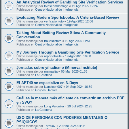
An Analytical Review of Gambling Site Verification Services
Último mensaje por
totoscamdamage
«
19 Ago 2025 12:24
Publicado en
Centro Nacional de Inteligencia
Evaluating Modern Sportsbooks: A Criteria-Based Review
Último mensaje por
verficationtoto
«
19 Ago 2025 12:06
Publicado en
Centro Nacional de Inteligencia
Talking About Betting Review Sites: A Community
Conversation
Último mensaje por
fraudsitetoto
«
19 Ago 2025 11:51
Publicado en
Centro Nacional de Inteligencia
My Journey Through a Gambling Site Verification Service
Último mensaje por
reportotosite
«
19 Ago 2025 10:08
Publicado en
Centro Nacional de Inteligencia
Jornadas sobre yihadismo (Minerva Institute)
Último mensaje por
mamasita
«
06 Mar 2025 01:35
Publicado en
La Cafeteria
El APT40 se especializa en N-Days
Último mensaje por
Napoleon007
«
04 Sep 2024 16:39
Publicado en
Grupos Hacker
Cuál es la manera más eficiente de convertir un archivo PDF
en SVG?
Último mensaje por
Long Veronika
«
29 Jul 2024 12:25
Publicado en
La Cafeteria
USO DE PERSONAS CON PODERES MENTALES O
PSIQUICOS
Último mensaje por
Toro007
«
20 Ene 2024 04:08