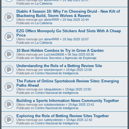
Publicado en
La Cafeteria
Diablo 4 Season 10: Why I’m Choosing Druid - New Kilt of
Blackwing Build, Storm Wolves & Ravens
Último mensaje por
abnerRRR
«
19 Sep 2025 10:44
Publicado en
La Cafeteria
EZG Offers Monopoly Go Stickers And Slots With A Cheap
Price
Último mensaje por
abnerRRR
«
19 Sep 2025 10:07
Publicado en
La Cafeteria
10 Best Hidden Combos to Try in Grow A Garden
Último mensaje por
LuzUeki28006
«
06 Sep 2025 03:36
Publicado en
Servicios Secretos y Agencias de Espionaje
Understanding the Role of a Betting Review Site
Último mensaje por
totositereport
«
19 Ago 2025 13:56
Publicado en
Centro Nacional de Inteligencia
The Future of Online Sportsbook Review Sites: Emerging
Paths Ahead
Último mensaje por
siteguidetoto
«
19 Ago 2025 13:50
Publicado en
Centro Nacional de Inteligencia
Building a Sports Information News Community Together
Último mensaje por
solutionsitetoto
«
19 Ago 2025 13:41
Publicado en
Centro Nacional de Inteligencia
Exploring the Role of Betting Review Sites Together
Último mensaje por
safetysitetoto
«
19 Ago 2025 12:42
Publicado en
Centro Nacional de Inteligencia