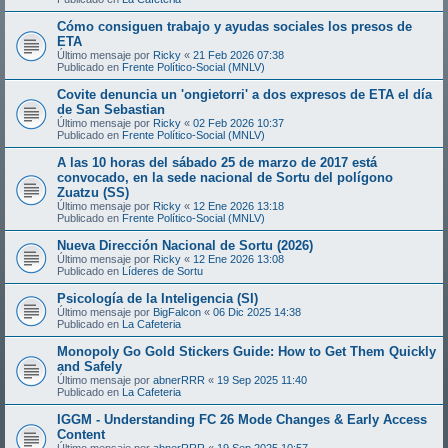
Cómo consiguen trabajo y ayudas sociales los presos de
ETA
Último mensaje por
Ricky
«
21 Feb 2026 07:38
Publicado en
Frente Político-Social (MNLV)
Covite denuncia un 'ongietorri' a dos expresos de ETA el día
de San Sebastian
Último mensaje por
Ricky
«
02 Feb 2026 10:37
Publicado en
Frente Político-Social (MNLV)
A las 10 horas del sábado 25 de marzo de 2017 está
convocado, en la sede nacional de Sortu del polígono
Zuatzu (SS)
Último mensaje por
Ricky
«
12 Ene 2026 13:18
Publicado en
Frente Político-Social (MNLV)
Nueva Dirección Nacional de Sortu (2026)
Último mensaje por
Ricky
«
12 Ene 2026 13:08
Publicado en
Líderes de Sortu
Psicología de la Inteligencia (SI)
Último mensaje por
BigFalcon
«
06 Dic 2025 14:38
Publicado en
La Cafeteria
Monopoly Go Gold Stickers Guide: How to Get Them Quickly
and Safely
Último mensaje por
abnerRRR
«
19 Sep 2025 11:40
Publicado en
La Cafeteria
IGGM - Understanding FC 26 Mode Changes & Early Access
Content
Último mensaje por
abnerRRR
«
19 Sep 2025 10:57