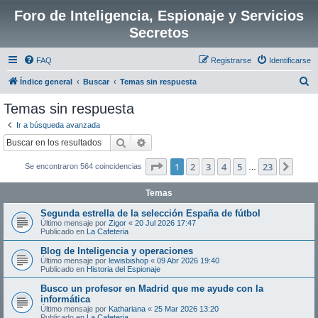
Foro de Inteligencia, Espionaje y Servicios
Secretos
FAQ
Registrarse
Identificarse
B
Índice general
Buscar
Temas sin respuesta
u
Temas sin respuesta
s
Ir a búsqueda avanzada
c
Buscar
Búsqueda avanzada
a
Página
1
de
23
1
2
3
4
5
23
Sigui
Se encontraron 564 coincidencias
r
…
Temas
Segunda estrella de la selección España de fútbol
Último mensaje por
Zigor
«
20 Jul 2026 17:47
Publicado en
La Cafeteria
Blog de Inteligencia y operaciones
Último mensaje por
lewisbishop
«
09 Abr 2026 19:40
Publicado en
Historia del Espionaje
Busco un profesor en Madrid que me ayude con la
informática
Último mensaje por
Kathariana
«
25 Mar 2026 13:20
Publicado en
La Cafeteria