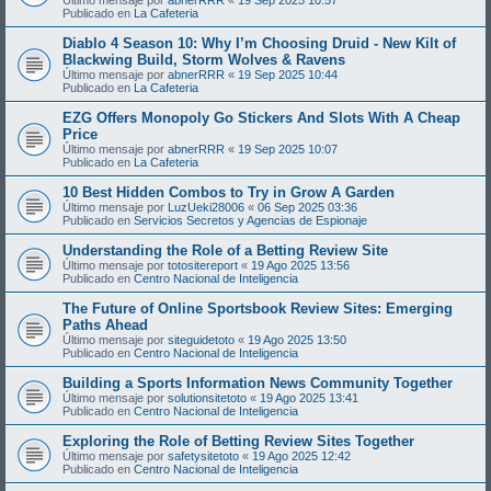
Publicado en
La Cafeteria
Diablo 4 Season 10: Why I’m Choosing Druid - New Kilt of
Blackwing Build, Storm Wolves & Ravens
Último mensaje por
abnerRRR
«
19 Sep 2025 10:44
Publicado en
La Cafeteria
EZG Offers Monopoly Go Stickers And Slots With A Cheap
Price
Último mensaje por
abnerRRR
«
19 Sep 2025 10:07
Publicado en
La Cafeteria
10 Best Hidden Combos to Try in Grow A Garden
Último mensaje por
LuzUeki28006
«
06 Sep 2025 03:36
Publicado en
Servicios Secretos y Agencias de Espionaje
Understanding the Role of a Betting Review Site
Último mensaje por
totositereport
«
19 Ago 2025 13:56
Publicado en
Centro Nacional de Inteligencia
The Future of Online Sportsbook Review Sites: Emerging
Paths Ahead
Último mensaje por
siteguidetoto
«
19 Ago 2025 13:50
Publicado en
Centro Nacional de Inteligencia
Building a Sports Information News Community Together
Último mensaje por
solutionsitetoto
«
19 Ago 2025 13:41
Publicado en
Centro Nacional de Inteligencia
Exploring the Role of Betting Review Sites Together
Último mensaje por
safetysitetoto
«
19 Ago 2025 12:42
Publicado en
Centro Nacional de Inteligencia