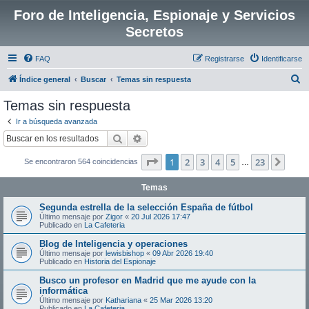
Foro de Inteligencia, Espionaje y Servicios
Secretos
FAQ
Registrarse
Identificarse
B
Índice general
Buscar
Temas sin respuesta
u
Temas sin respuesta
s
Ir a búsqueda avanzada
c
Buscar
Búsqueda avanzada
a
Página
1
de
23
1
2
3
4
5
23
Sigui
Se encontraron 564 coincidencias
r
…
Temas
Segunda estrella de la selección España de fútbol
Último mensaje por
Zigor
«
20 Jul 2026 17:47
Publicado en
La Cafeteria
Blog de Inteligencia y operaciones
Último mensaje por
lewisbishop
«
09 Abr 2026 19:40
Publicado en
Historia del Espionaje
Busco un profesor en Madrid que me ayude con la
informática
Último mensaje por
Kathariana
«
25 Mar 2026 13:20
Publicado en
La Cafeteria