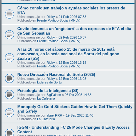
Cómo consiguen trabajo y ayudas sociales los presos de
ETA
Último mensaje por
Ricky
«
21 Feb 2026 07:38
Publicado en
Frente Político-Social (MNLV)
Covite denuncia un 'ongietorri' a dos expresos de ETA el día
de San Sebastian
Último mensaje por
Ricky
«
02 Feb 2026 10:37
Publicado en
Frente Político-Social (MNLV)
A las 10 horas del sábado 25 de marzo de 2017 está
convocado, en la sede nacional de Sortu del polígono
Zuatzu (SS)
Último mensaje por
Ricky
«
12 Ene 2026 13:18
Publicado en
Frente Político-Social (MNLV)
Nueva Dirección Nacional de Sortu (2026)
Último mensaje por
Ricky
«
12 Ene 2026 13:08
Publicado en
Líderes de Sortu
Psicología de la Inteligencia (SI)
Último mensaje por
BigFalcon
«
06 Dic 2025 14:38
Publicado en
La Cafeteria
Monopoly Go Gold Stickers Guide: How to Get Them Quickly
and Safely
Último mensaje por
abnerRRR
«
19 Sep 2025 11:40
Publicado en
La Cafeteria
IGGM - Understanding FC 26 Mode Changes & Early Access
Content
Último mensaje por
abnerRRR
«
19 Sep 2025 10:57