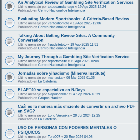
An Analytical Review of Gambling Site Verification Services
Último mensaje por
totoscamdamage
«
19 Ago 2025 12:24
Publicado en
Centro Nacional de Inteligencia
Evaluating Modern Sportsbooks: A Criteria-Based Review
Último mensaje por
verficationtoto
«
19 Ago 2025 12:06
Publicado en
Centro Nacional de Inteligencia
Talking About Betting Review Sites: A Community
Conversation
Último mensaje por
fraudsitetoto
«
19 Ago 2025 11:51
Publicado en
Centro Nacional de Inteligencia
My Journey Through a Gambling Site Verification Service
Último mensaje por
reportotosite
«
19 Ago 2025 10:08
Publicado en
Centro Nacional de Inteligencia
Jornadas sobre yihadismo (Minerva Institute)
Último mensaje por
mamasita
«
06 Mar 2025 01:35
Publicado en
La Cafeteria
El APT40 se especializa en N-Days
Último mensaje por
Napoleon007
«
04 Sep 2024 16:39
Publicado en
Grupos Hacker
Cuál es la manera más eficiente de convertir un archivo PDF
en SVG?
Último mensaje por
Long Veronika
«
29 Jul 2024 12:25
Publicado en
La Cafeteria
USO DE PERSONAS CON PODERES MENTALES O
PSIQUICOS
Último mensaje por
Toro007
«
20 Ene 2024 04:08