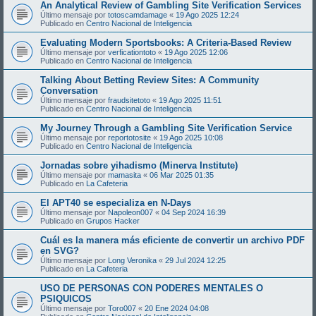
An Analytical Review of Gambling Site Verification Services
Último mensaje por
totoscamdamage
«
19 Ago 2025 12:24
Publicado en
Centro Nacional de Inteligencia
Evaluating Modern Sportsbooks: A Criteria-Based Review
Último mensaje por
verficationtoto
«
19 Ago 2025 12:06
Publicado en
Centro Nacional de Inteligencia
Talking About Betting Review Sites: A Community
Conversation
Último mensaje por
fraudsitetoto
«
19 Ago 2025 11:51
Publicado en
Centro Nacional de Inteligencia
My Journey Through a Gambling Site Verification Service
Último mensaje por
reportotosite
«
19 Ago 2025 10:08
Publicado en
Centro Nacional de Inteligencia
Jornadas sobre yihadismo (Minerva Institute)
Último mensaje por
mamasita
«
06 Mar 2025 01:35
Publicado en
La Cafeteria
El APT40 se especializa en N-Days
Último mensaje por
Napoleon007
«
04 Sep 2024 16:39
Publicado en
Grupos Hacker
Cuál es la manera más eficiente de convertir un archivo PDF
en SVG?
Último mensaje por
Long Veronika
«
29 Jul 2024 12:25
Publicado en
La Cafeteria
USO DE PERSONAS CON PODERES MENTALES O
PSIQUICOS
Último mensaje por
Toro007
«
20 Ene 2024 04:08