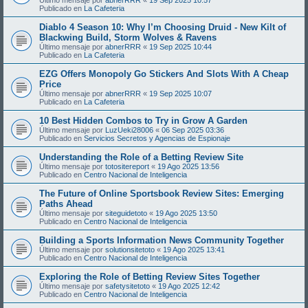
Publicado en
La Cafeteria
Diablo 4 Season 10: Why I’m Choosing Druid - New Kilt of
Blackwing Build, Storm Wolves & Ravens
Último mensaje por
abnerRRR
«
19 Sep 2025 10:44
Publicado en
La Cafeteria
EZG Offers Monopoly Go Stickers And Slots With A Cheap
Price
Último mensaje por
abnerRRR
«
19 Sep 2025 10:07
Publicado en
La Cafeteria
10 Best Hidden Combos to Try in Grow A Garden
Último mensaje por
LuzUeki28006
«
06 Sep 2025 03:36
Publicado en
Servicios Secretos y Agencias de Espionaje
Understanding the Role of a Betting Review Site
Último mensaje por
totositereport
«
19 Ago 2025 13:56
Publicado en
Centro Nacional de Inteligencia
The Future of Online Sportsbook Review Sites: Emerging
Paths Ahead
Último mensaje por
siteguidetoto
«
19 Ago 2025 13:50
Publicado en
Centro Nacional de Inteligencia
Building a Sports Information News Community Together
Último mensaje por
solutionsitetoto
«
19 Ago 2025 13:41
Publicado en
Centro Nacional de Inteligencia
Exploring the Role of Betting Review Sites Together
Último mensaje por
safetysitetoto
«
19 Ago 2025 12:42
Publicado en
Centro Nacional de Inteligencia