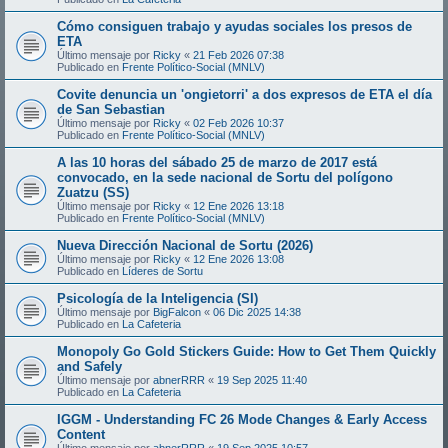
Cómo consiguen trabajo y ayudas sociales los presos de
ETA
Último mensaje por
Ricky
«
21 Feb 2026 07:38
Publicado en
Frente Político-Social (MNLV)
Covite denuncia un 'ongietorri' a dos expresos de ETA el día
de San Sebastian
Último mensaje por
Ricky
«
02 Feb 2026 10:37
Publicado en
Frente Político-Social (MNLV)
A las 10 horas del sábado 25 de marzo de 2017 está
convocado, en la sede nacional de Sortu del polígono
Zuatzu (SS)
Último mensaje por
Ricky
«
12 Ene 2026 13:18
Publicado en
Frente Político-Social (MNLV)
Nueva Dirección Nacional de Sortu (2026)
Último mensaje por
Ricky
«
12 Ene 2026 13:08
Publicado en
Líderes de Sortu
Psicología de la Inteligencia (SI)
Último mensaje por
BigFalcon
«
06 Dic 2025 14:38
Publicado en
La Cafeteria
Monopoly Go Gold Stickers Guide: How to Get Them Quickly
and Safely
Último mensaje por
abnerRRR
«
19 Sep 2025 11:40
Publicado en
La Cafeteria
IGGM - Understanding FC 26 Mode Changes & Early Access
Content
Último mensaje por
abnerRRR
«
19 Sep 2025 10:57