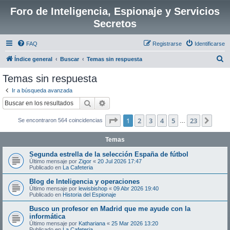
Foro de Inteligencia, Espionaje y Servicios
Secretos
FAQ
Registrarse
Identificarse
B
Índice general
Buscar
Temas sin respuesta
u
Temas sin respuesta
s
Ir a búsqueda avanzada
c
Buscar
Búsqueda avanzada
a
Página
1
de
23
1
2
3
4
5
23
Sigui
Se encontraron 564 coincidencias
r
…
Temas
Segunda estrella de la selección España de fútbol
Último mensaje por
Zigor
«
20 Jul 2026 17:47
Publicado en
La Cafeteria
Blog de Inteligencia y operaciones
Último mensaje por
lewisbishop
«
09 Abr 2026 19:40
Publicado en
Historia del Espionaje
Busco un profesor en Madrid que me ayude con la
informática
Último mensaje por
Kathariana
«
25 Mar 2026 13:20
Publicado en
La Cafeteria