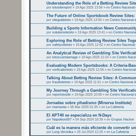
Understanding the Role of a Betting Review Sit
por
totositereport
»
19 Ago 2025 13:56
» en
Centro Nacional d
The Future of Online Sportsbook Review Sites
por
siteguidetoto
»
19 Ago 2025 13:50
» en
Centro Nacional d
Building a Sports Information News Communit
por
solutionsitetoto
»
19 Ago 2025 13:41
» en
Centro Nacional
Exploring the Role of Betting Review Sites Tog
por
safetysitetoto
»
19 Ago 2025 12:42
» en
Centro Nacional 
An Analytical Review of Gambling Site Verificat
por
totoscamdamage
»
19 Ago 2025 12:24
» en
Centro Nacion
Evaluating Modern Sportsbooks: A Criteria-Ba
por
verficationtoto
»
19 Ago 2025 12:06
» en
Centro Nacional 
Talking About Betting Review Sites: A Commun
por
fraudsitetoto
»
19 Ago 2025 11:51
» en
Centro Nacional de
My Journey Through a Gambling Site Verificati
por
reportotosite
»
19 Ago 2025 10:08
» en
Centro Nacional d
Jornadas sobre yihadismo (Minerva Institute)
por
mamasita
»
06 Mar 2025 01:35
» en
La Cafeteria
El APT40 se especializa en N-Days
por
Napoleon007
»
04 Sep 2024 16:39
» en
Grupos Hacker
Cuál es la manera más eficiente de convertir 
por
Long Veronika
»
29 Jul 2024 12:25
» en
La Cafeteria