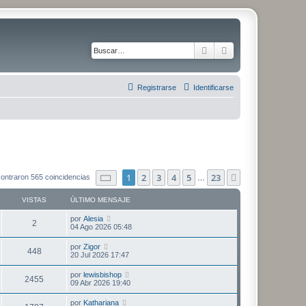
Buscar
Búsqueda avanza
Registrarse
Identificarse
Página
1
de
23
1
2
3
4
5
23
Siguiente
ontraron 565 coincidencias
…
VISTAS
ÚLTIMO MENSAJE
Ú
por
Alesia
V
2
l
04 Ago 2026 05:48
t
i
i
Ú
por
Zigor
V
448
m
l
20 Jul 2026 17:47
s
o
t
m
i
i
Ú
por
lewisbishop
t
e
V
2455
m
l
09 Abr 2026 19:40
n
s
o
t
s
a
m
i
i
a
Ú
por
Kathariana
t
e