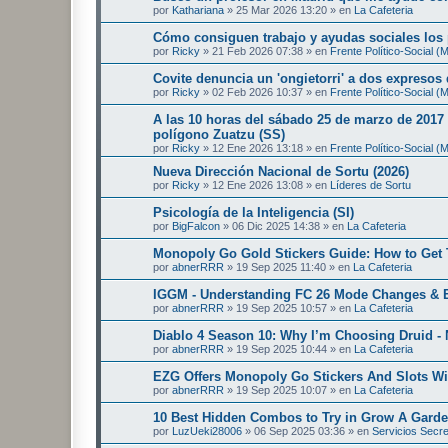
por
Kathariana
»
25 Mar 2026 13:20
» en
La Cafeteria
Cómo consiguen trabajo y ayudas sociales los
por
Ricky
»
21 Feb 2026 07:38
» en
Frente Político-Social 
Covite denuncia un 'ongietorri' a dos expresos
por
Ricky
»
02 Feb 2026 10:37
» en
Frente Político-Social 
A las 10 horas del sábado 25 de marzo de 2017 
polígono Zuatzu (SS)
por
Ricky
»
12 Ene 2026 13:18
» en
Frente Político-Social 
Nueva Dirección Nacional de Sortu (2026)
por
Ricky
»
12 Ene 2026 13:08
» en
Líderes de Sortu
Psicología de la Inteligencia (SI)
por
BigFalcon
»
06 Dic 2025 14:38
» en
La Cafeteria
Monopoly Go Gold Stickers Guide: How to Get 
por
abnerRRR
»
19 Sep 2025 11:40
» en
La Cafeteria
IGGM - Understanding FC 26 Mode Changes & E
por
abnerRRR
»
19 Sep 2025 10:57
» en
La Cafeteria
Diablo 4 Season 10: Why I’m Choosing Druid - 
por
abnerRRR
»
19 Sep 2025 10:44
» en
La Cafeteria
EZG Offers Monopoly Go Stickers And Slots Wi
por
abnerRRR
»
19 Sep 2025 10:07
» en
La Cafeteria
10 Best Hidden Combos to Try in Grow A Gard
por
LuzUeki28006
»
06 Sep 2025 03:36
» en
Servicios Secr