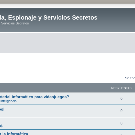
ia, Espionaje y Servicios Secretos
y Servicios Secretos
Se enc
RESPUESTAS
erial informático para videojuegos?
R
0
Inteligencia
e
bol
R
0
s
e
p
R
0
aje
s
u
e
 la informática
p