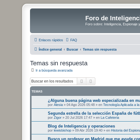
Foro de Inteligenc
Foro sobre: Inteligencia, Espionaje 
Enlaces rápidos
FAQ
Índice general
Buscar
Temas sin respuesta
Temas sin respuesta
Ir a búsqueda avanzada
Buscar
Búsqueda avanzada
TEMAS
¿Alguna buena página web especializada en mat
por
Alesia
»
04 Ago 2026 05:48
» en
Tecnología Aplicada a la 
Segunda estrella de la selección España de fút
por
Zigor
»
20 Jul 2026 17:47
» en
La Cafeteria
Blog de Inteligencia y operaciones
por
lewisbishop
»
09 Abr 2026 19:40
» en
Historia del Espion
Busco un profesor en Madrid que me ayude con