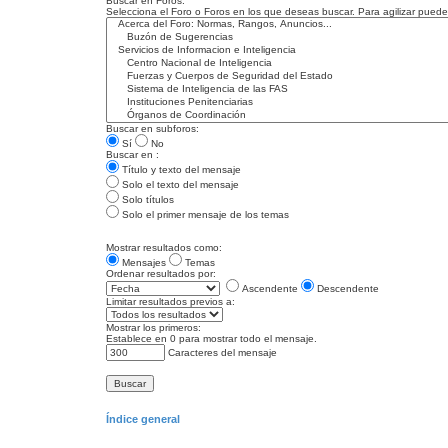
Buscar en Foros:
Selecciona el Foro o Foros en los que deseas buscar. Para agilizar pued
Buscar en subforos:
Sí
No
Buscar en :
Título y texto del mensaje
Solo el texto del mensaje
Solo títulos
Solo el primer mensaje de los temas
Mostrar resultados como:
Mensajes
Temas
Ordenar resultados por:
Ascendente
Descendente
Limitar resultados previos a:
Mostrar los primeros:
Establece en 0 para mostrar todo el mensaje.
Caracteres del mensaje
Índice general