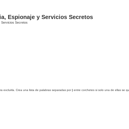
ia, Espionaje y Servicios Secretos
y Servicios Secretos
ra excluirla. Crea una lista de palabras separadas por
|
entre corchetes si solo una de ellas se q