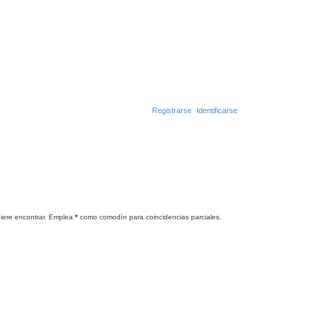
Registrarse
Identificarse
uiere encontrar. Emplea
*
como comodín para coincidencias parciales.