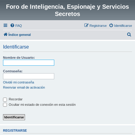
Foro de Inteligencia, Espionaje y Servicios
Secretos
FAQ
Registrarse
Identificarse
B
Índice general
u
Identificarse
s
c
Nombre de Usuario:
a
r
Contraseña:
Olvidé mi contraseña
Reenviar email de activación
Recordar
Ocultar mi estado de conexión en esta sesión
REGISTRARSE