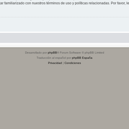
tar familiarizado con nuestros términos de uso y políticas relacionadas. Por favor, l
Desarrollado por
phpBB
® Forum Software © phpBB Limited
Traducción al español por
phpBB España
Privacidad
|
Condiciones