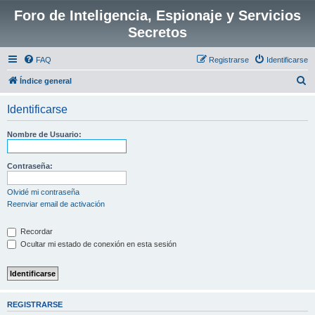
Foro de Inteligencia, Espionaje y Servicios
Secretos
FAQ
Registrarse
Identificarse
B
Índice general
u
Identificarse
s
c
Nombre de Usuario:
a
r
Contraseña:
Olvidé mi contraseña
Reenviar email de activación
Recordar
Ocultar mi estado de conexión en esta sesión
REGISTRARSE