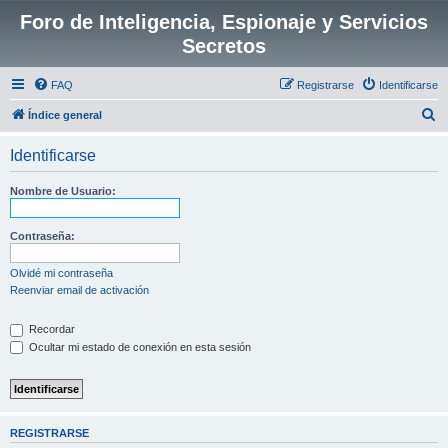
Foro de Inteligencia, Espionaje y Servicios
Secretos
FAQ
Registrarse
Identificarse
B
Índice general
u
Identificarse
s
c
Nombre de Usuario:
a
r
Contraseña:
Olvidé mi contraseña
Reenviar email de activación
Recordar
Ocultar mi estado de conexión en esta sesión
REGISTRARSE