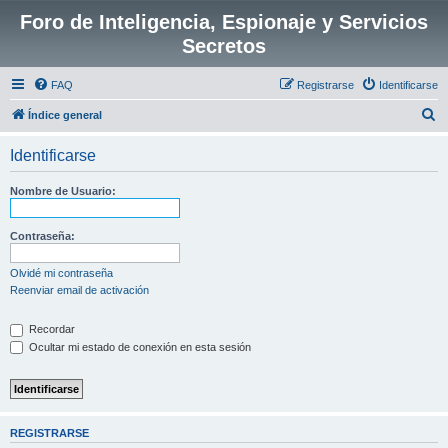
Foro de Inteligencia, Espionaje y Servicios
Secretos
FAQ
Registrarse
Identificarse
B
Índice general
u
Identificarse
s
c
Nombre de Usuario:
a
r
Contraseña:
Olvidé mi contraseña
Reenviar email de activación
Recordar
Ocultar mi estado de conexión en esta sesión
REGISTRARSE