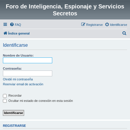
Foro de Inteligencia, Espionaje y Servicios
Secretos
FAQ
Registrarse
Identificarse
B
Índice general
u
Identificarse
s
c
Nombre de Usuario:
a
r
Contraseña:
Olvidé mi contraseña
Reenviar email de activación
Recordar
Ocultar mi estado de conexión en esta sesión
REGISTRARSE