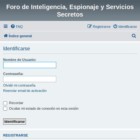
Foro de Inteligencia, Espionaje y Servicios
Secretos
FAQ
Registrarse
Identificarse
B
Índice general
u
Identificarse
s
c
Nombre de Usuario:
a
r
Contraseña:
Olvidé mi contraseña
Reenviar email de activación
Recordar
Ocultar mi estado de conexión en esta sesión
REGISTRARSE