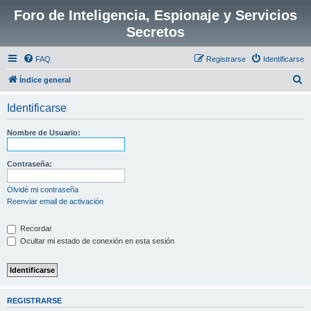
Foro de Inteligencia, Espionaje y Servicios
Secretos
FAQ
Registrarse
Identificarse
B
Índice general
u
Identificarse
s
c
Nombre de Usuario:
a
r
Contraseña:
Olvidé mi contraseña
Reenviar email de activación
Recordar
Ocultar mi estado de conexión en esta sesión
REGISTRARSE