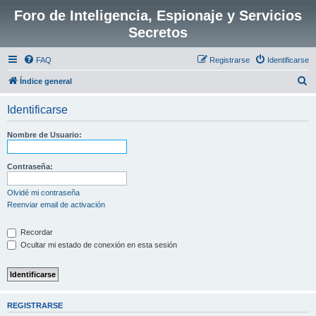
Foro de Inteligencia, Espionaje y Servicios
Secretos
FAQ
Registrarse
Identificarse
B
Índice general
u
Identificarse
s
c
Nombre de Usuario:
a
r
Contraseña:
Olvidé mi contraseña
Reenviar email de activación
Recordar
Ocultar mi estado de conexión en esta sesión
REGISTRARSE