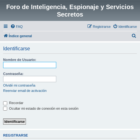
Foro de Inteligencia, Espionaje y Servicios
Secretos
FAQ
Registrarse
Identificarse
B
Índice general
u
Identificarse
s
c
Nombre de Usuario:
a
r
Contraseña:
Olvidé mi contraseña
Reenviar email de activación
Recordar
Ocultar mi estado de conexión en esta sesión
REGISTRARSE