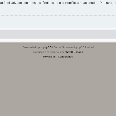
tar familiarizado con nuestros términos de uso y políticas relacionadas. Por favor, l
Desarrollado por
phpBB
® Forum Software © phpBB Limited
Traducción al español por
phpBB España
Privacidad
|
Condiciones