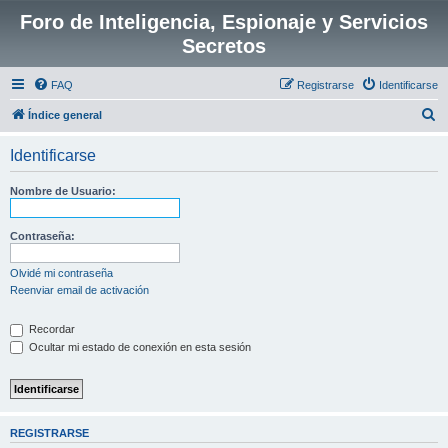
Foro de Inteligencia, Espionaje y Servicios
Secretos
FAQ
Registrarse
Identificarse
B
Índice general
u
Identificarse
s
c
Nombre de Usuario:
a
r
Contraseña:
Olvidé mi contraseña
Reenviar email de activación
Recordar
Ocultar mi estado de conexión en esta sesión
REGISTRARSE