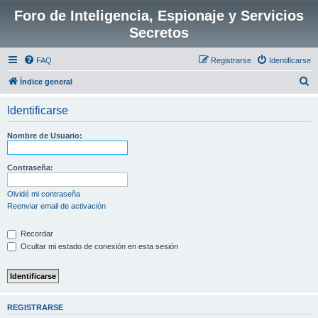
Foro de Inteligencia, Espionaje y Servicios
Secretos
FAQ
Registrarse
Identificarse
B
Índice general
u
Identificarse
s
c
Nombre de Usuario:
a
r
Contraseña:
Olvidé mi contraseña
Reenviar email de activación
Recordar
Ocultar mi estado de conexión en esta sesión
REGISTRARSE