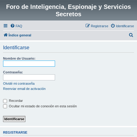
Foro de Inteligencia, Espionaje y Servicios
Secretos
FAQ
Registrarse
Identificarse
B
Índice general
u
Identificarse
s
c
Nombre de Usuario:
a
r
Contraseña:
Olvidé mi contraseña
Reenviar email de activación
Recordar
Ocultar mi estado de conexión en esta sesión
REGISTRARSE