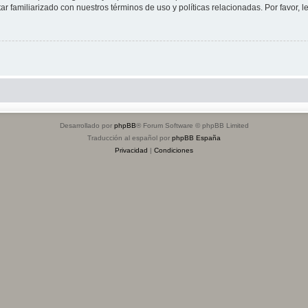
tar familiarizado con nuestros términos de uso y políticas relacionadas. Por favor, l
Desarrollado por
phpBB
® Forum Software © phpBB Limited
Traducción al español por
phpBB España
Privacidad
|
Condiciones