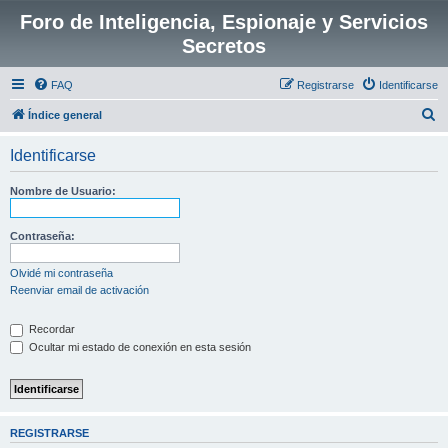
Foro de Inteligencia, Espionaje y Servicios
Secretos
FAQ
Registrarse
Identificarse
B
Índice general
u
Identificarse
s
c
Nombre de Usuario:
a
r
Contraseña:
Olvidé mi contraseña
Reenviar email de activación
Recordar
Ocultar mi estado de conexión en esta sesión
REGISTRARSE