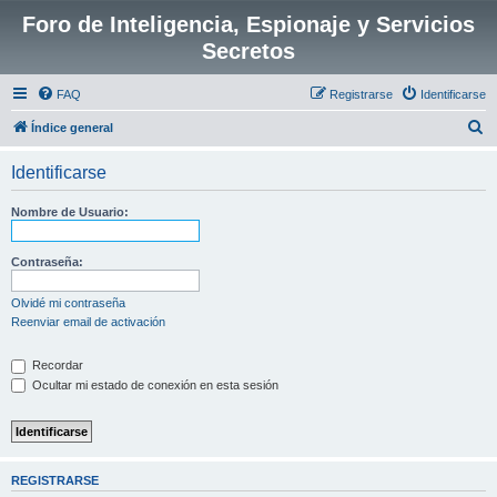
Foro de Inteligencia, Espionaje y Servicios
Secretos
FAQ
Registrarse
Identificarse
B
Índice general
u
Identificarse
s
c
Nombre de Usuario:
a
r
Contraseña:
Olvidé mi contraseña
Reenviar email de activación
Recordar
Ocultar mi estado de conexión en esta sesión
REGISTRARSE