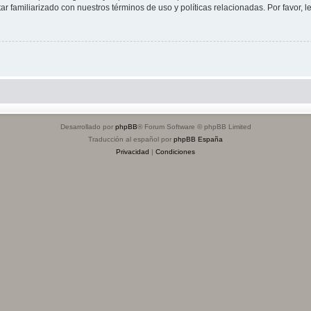
tar familiarizado con nuestros términos de uso y políticas relacionadas. Por favor, l
Desarrollado por
phpBB
® Forum Software © phpBB Limited
Traducción al español por
phpBB España
Privacidad
|
Condiciones