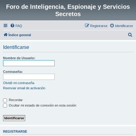
Foro de Inteligencia, Espionaje y Servicios
Secretos
FAQ
Registrarse
Identificarse
B
Índice general
u
Identificarse
s
c
Nombre de Usuario:
a
r
Contraseña:
Olvidé mi contraseña
Reenviar email de activación
Recordar
Ocultar mi estado de conexión en esta sesión
REGISTRARSE