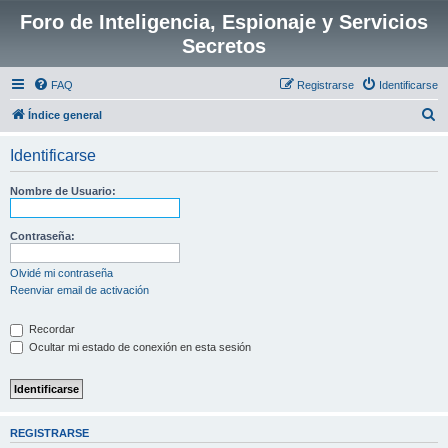
Foro de Inteligencia, Espionaje y Servicios
Secretos
FAQ
Registrarse
Identificarse
B
Índice general
u
Identificarse
s
c
Nombre de Usuario:
a
r
Contraseña:
Olvidé mi contraseña
Reenviar email de activación
Recordar
Ocultar mi estado de conexión en esta sesión
REGISTRARSE