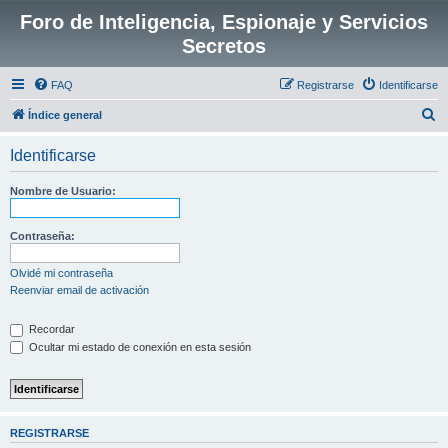
Foro de Inteligencia, Espionaje y Servicios
Secretos
FAQ
Registrarse
Identificarse
B
Índice general
u
Identificarse
s
c
Nombre de Usuario:
a
r
Contraseña:
Olvidé mi contraseña
Reenviar email de activación
Recordar
Ocultar mi estado de conexión en esta sesión
REGISTRARSE