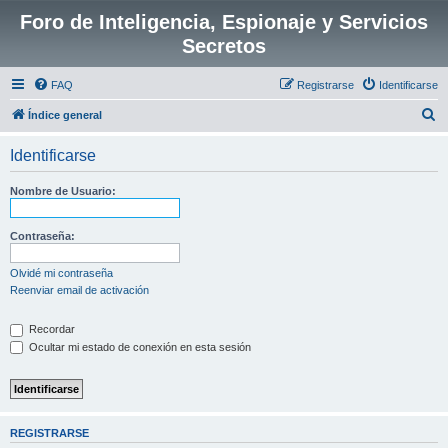
Foro de Inteligencia, Espionaje y Servicios
Secretos
FAQ
Registrarse
Identificarse
B
Índice general
u
Identificarse
s
c
Nombre de Usuario:
a
r
Contraseña:
Olvidé mi contraseña
Reenviar email de activación
Recordar
Ocultar mi estado de conexión en esta sesión
REGISTRARSE